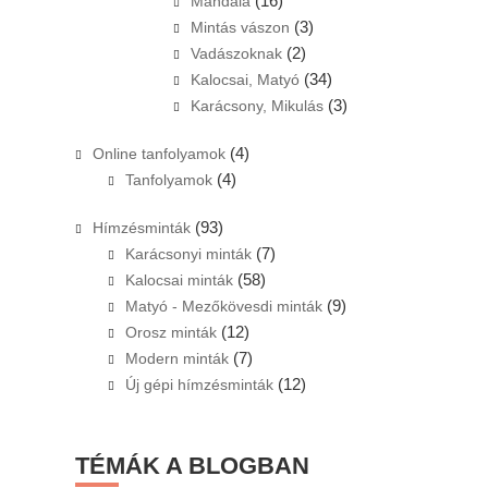
(16)
Mandala
(3)
Mintás vászon
(2)
Vadászoknak
(34)
Kalocsai, Matyó
(3)
Karácsony, Mikulás
(4)
Online tanfolyamok
(4)
Tanfolyamok
(93)
Hímzésminták
(7)
Karácsonyi minták
(58)
Kalocsai minták
(9)
Matyó - Mezőkövesdi minták
(12)
Orosz minták
(7)
Modern minták
(12)
Új gépi hímzésminták
TÉMÁK A BLOGBAN