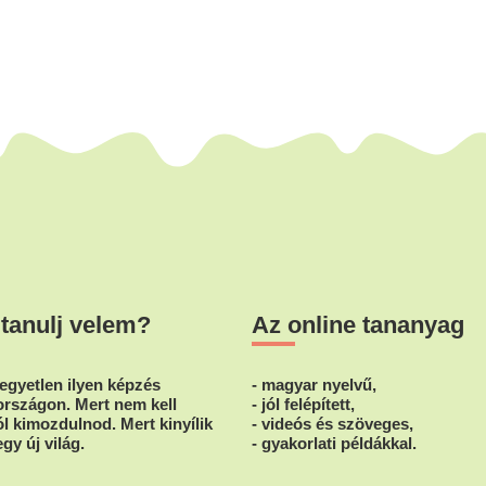
 tanulj velem?
Az online tananyag
egyetlen ilyen képzés
- magyar nyelvű,
rszágon. Mert nem kell
- jól felépített,
l kimozdulnod. Mert kinyílik
- videós és szöveges,
egy új világ.
- gyakorlati példákkal.