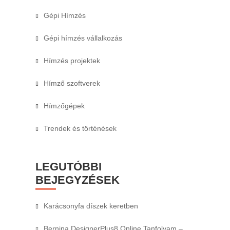
Gépi Hímzés
Gépi hímzés vállalkozás
Hímzés projektek
Hímző szoftverek
Hímzőgépek
Trendek és történések
LEGUTÓBBI
BEJEGYZÉSEK
Karácsonyfa díszek keretben
Bernina DesignerPlus8 Online Tanfolyam –