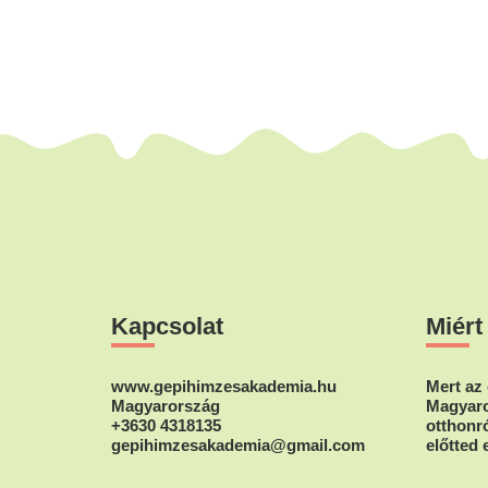
Footer
Kapcsolat
Miért
www.gepihimzesakademia.hu
Mert az 
Magyarország
Magyaro
+3630 4318135
otthonró
gepihimzesakademia@gmail.com
előtted 