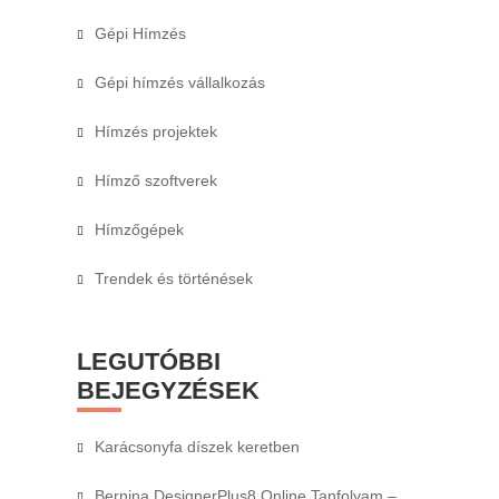
Gépi Hímzés
Gépi hímzés vállalkozás
Hímzés projektek
Hímző szoftverek
Hímzőgépek
Trendek és történések
LEGUTÓBBI
BEJEGYZÉSEK
Karácsonyfa díszek keretben
Bernina DesignerPlus8 Online Tanfolyam –