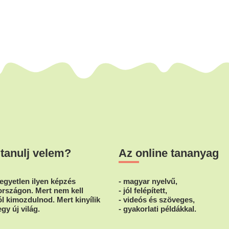
 tanulj velem?
Az online tananyag
egyetlen ilyen képzés
- magyar nyelvű,
rszágon. Mert nem kell
- jól felépített,
l kimozdulnod. Mert kinyílik
- videós és szöveges,
egy új világ.
- gyakorlati példákkal.