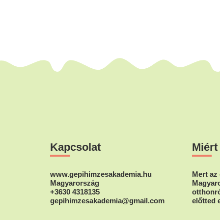
Footer
Kapcsolat
Miért
www.gepihimzesakademia.hu
Mert az 
Magyarország
Magyaro
+3630 4318135
otthonró
gepihimzesakademia@gmail.com
előtted 