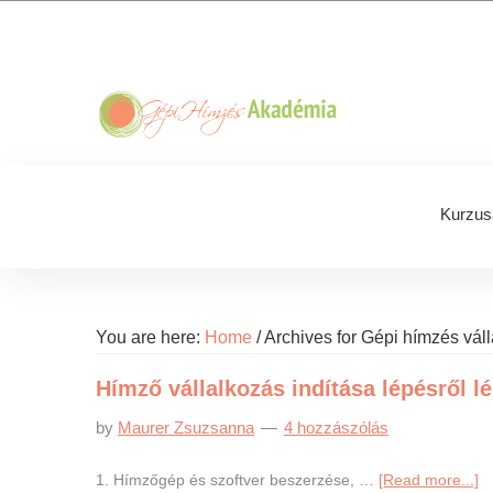
Skip
Skip
Skip
Skip
to
to
to
to
primary
main
primary
footer
navigation
content
sidebar
Kurzus
You are here:
Home
/
Archives for Gépi hímzés vál
Hímző vállalkozás indítása lépésről l
by
Maurer Zsuzsanna
4 hozzászólás
a
1. Hímzőgép és szoftver beszerzése, …
[Read more...]