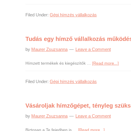
H
vá
Filed Under:
Gépi hímzés vállalkozás
in
lé
lé
Tudás egy hímző vállalkozás működé
by
Maurer Zsuzsanna
Leave a Comment
about
Hímzett termékek és kiegészítők …
[Read more...]
Tudás
egy
Filed Under:
Gépi hímzés vállalkozás
hímző
vállal
működ
Vásároljak hímzőgépet, tényleg szük
by
Maurer Zsuzsanna
Leave a Comment
about
Biztosan a Te fejedben is …
[Read more...]