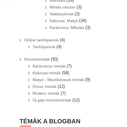
(16)
Mandala
(3)
Mintás vászon
(2)
Vadászoknak
(34)
Kalocsai, Matyó
(3)
Karácsony, Mikulás
(4)
Online tanfolyamok
(4)
Tanfolyamok
(93)
Hímzésminták
(7)
Karácsonyi minták
(58)
Kalocsai minták
(9)
Matyó - Mezőkövesdi minták
(12)
Orosz minták
(7)
Modern minták
(12)
Új gépi hímzésminták
TÉMÁK A BLOGBAN