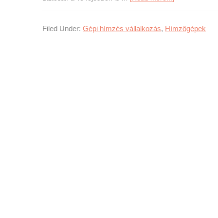
Vásároljak
hímzőgépet,
Filed Under:
Gépi hímzés vállalkozás
,
Hímzőgépek
tényleg
szükségem
van
rá?