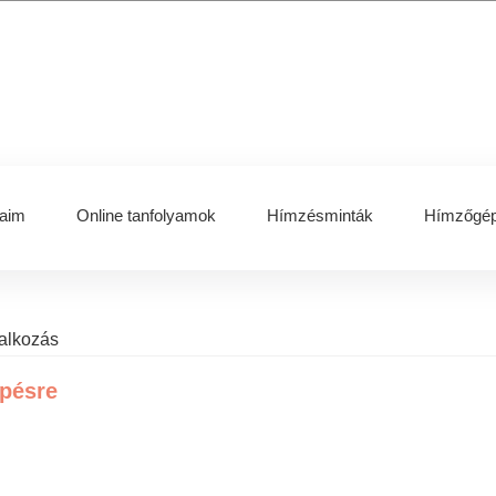
aim
Online tanfolyamok
Hímzésminták
Hímzőgép
lalkozás
épésre
bout