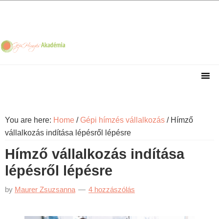
Skip
Skip
Skip
Skip
to
to
to
to
primary
main
primary
footer
navigation
content
sidebar
You are here:
Home
/
Gépi hímzés vállalkozás
/
Hímző
vállalkozás indítása lépésről lépésre
Hímző vállalkozás indítása
lépésről lépésre
by
Maurer Zsuzsanna
4 hozzászólás