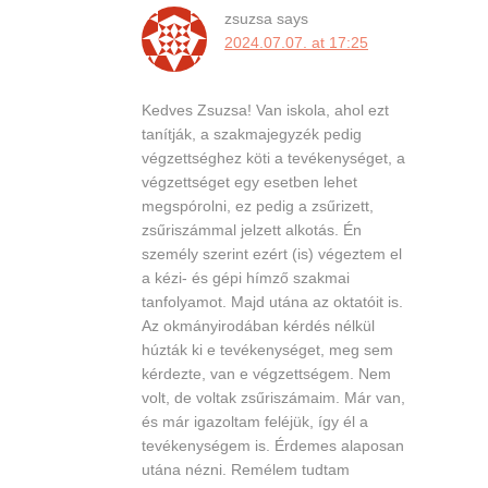
zsuzsa
says
2024.07.07. at 17:25
Kedves Zsuzsa! Van iskola, ahol ezt
tanítják, a szakmajegyzék pedig
végzettséghez köti a tevékenységet, a
végzettséget egy esetben lehet
megspórolni, ez pedig a zsűrizett,
zsűriszámmal jelzett alkotás. Én
személy szerint ezért (is) végeztem el
a kézi- és gépi hímző szakmai
tanfolyamot. Majd utána az oktatóit is.
Az okmányirodában kérdés nélkül
húzták ki e tevékenységet, meg sem
kérdezte, van e végzettségem. Nem
volt, de voltak zsűriszámaim. Már van,
és már igazoltam feléjük, így él a
tevékenységem is. Érdemes alaposan
utána nézni. Remélem tudtam