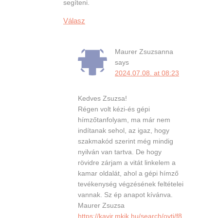
segíteni.
Válasz
Maurer Zsuzsanna
says
2024.07.08. at 08:23
Kedves Zsuzsa!
Régen volt kézi-és gépi
hímzőtanfolyam, ma már nem
indítanak sehol, az igaz, hogy
szakmakód szerint még mindig
nyilván van tartva. De hogy
rövidre zárjam a vitát linkelem a
kamar oldalát, ahol a gépi hímző
tevékenység végzésének feltételei
vannak. Sz ép anapot kívánva.
Maurer Zsuzsa
https://kavir.mkik.hu/search/ovtj/f8