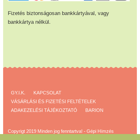
Fizetés biztonságosan bankkártyával, vagy
bankkártya nélkül.
GY.I.K.
KAPCSOLAT
VÁSÁRLÁSI ÉS FIZETÉSI FELTÉTELEK
ADAKEZELÉSI TÁJÉKOZTATÓ
BARION
Copyrigt 2019 Minden jog fenntartva!
-
Gépi Hímzés
Akadémia