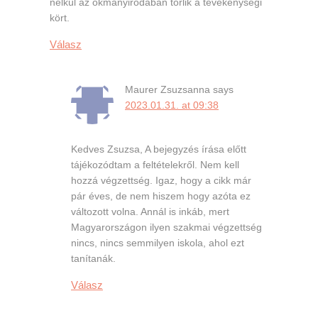
nélkül az okmányirodában törlik a tevékenységi
kört.
Válasz
Maurer Zsuzsanna
says
2023.01.31. at 09:38
Kedves Zsuzsa, A bejegyzés írása előtt
tájékozódtam a feltételekről. Nem kell
hozzá végzettség. Igaz, hogy a cikk már
pár éves, de nem hiszem hogy azóta ez
változott volna. Annál is inkáb, mert
Magyarországon ilyen szakmai végzettség
nincs, nincs semmilyen iskola, ahol ezt
tanítanák.
Válasz