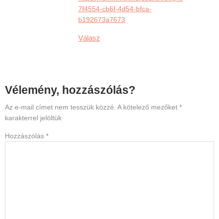
7f4554-cb6f-4d54-bfca-
b192673a7673
Válasz
Vélemény, hozzászólás?
Az e-mail címet nem tesszük közzé.
A kötelező mezőket
*
karakterrel jelöltük
Hozzászólás
*