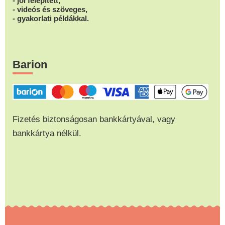
- jól felépített,
- videós és szöveges,
- gyakorlati példákkal.
Barion
Fizetés biztonságosan bankkártyával, vagy
bankkártya nélkül.