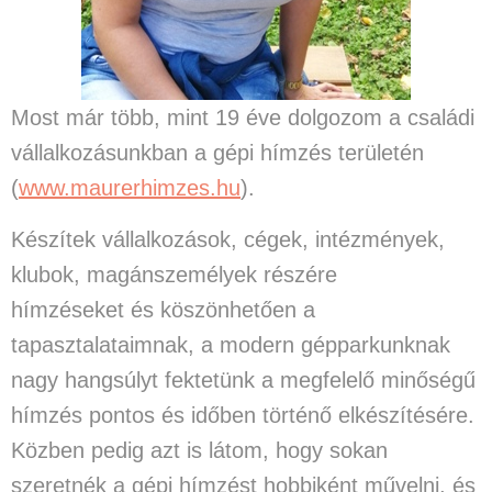
Most már több, mint 19 éve dolgozom a családi
vállalkozásunkban a gépi hímzés területén
(
www.maurerhimzes.hu
).
Készítek vállalkozások, cégek, intézmények,
klubok, magánszemélyek részére
hímzéseket és köszönhetően a
tapasztalataimnak, a modern gépparkunknak
nagy hangsúlyt fektetünk a megfelelő minőségű
hímzés pontos és időben történő elkészítésére.
Közben pedig azt is látom, hogy sokan
szeretnék a gépi hímzést hobbiként művelni, és