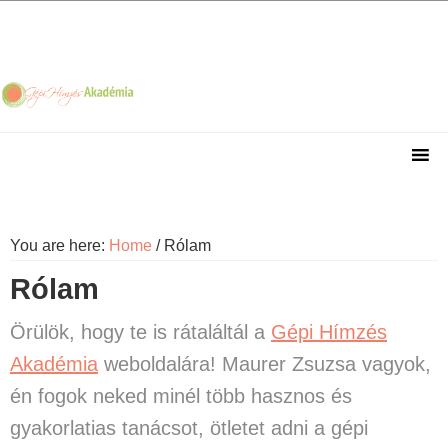
Skip
Skip
Skip
Skip
to
to
to
to
primary
main
primary
footer
navigation
content
sidebar
You are here:
Home
/
Rólam
Rólam
Örülök, hogy te is rátaláltál a
Gépi Hímzés
Akadémia
weboldalára! Maurer Zsuzsa vagyok,
én fogok neked minél több hasznos és
gyakorlatias tanácsot, ötletet adni a gépi