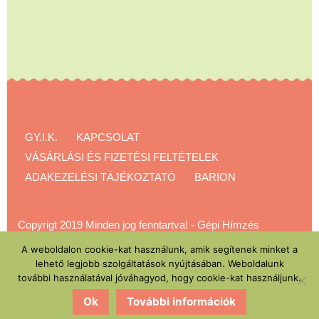
GY.I.K.
KAPCSOLAT
VÁSÁRLÁSI ÉS FIZETÉSI FELTÉTELEK
ADAKEZELÉSI TÁJÉKOZTATÓ
BARION
Copyrigt 2019 Minden jog fenntartva!
-
Gépi Hímzés
Akadémia
A weboldalon cookie-kat használunk, amik segítenek minket a
lehető legjobb szolgáltatások nyújtásában. Weboldalunk
további használatával jóváhagyod, hogy cookie-kat használjunk.
Ok
További információk