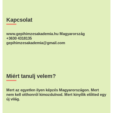
Footer
Kapcsolat
www.gepihimzesakademia.hu Magyarország
+3630 4318135
gepihimzesakademia@gmail.com
Miért tanulj velem?
Mert az egyetlen ilyen képzés Magyarországon. Mert
nem kell otthonról kimozdulnod. Mert kinyílik előtted egy
új világ.