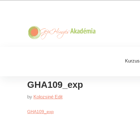
Skip
Skip
Skip
Skip
to
to
to
to
primary
main
primary
footer
navigation
content
sidebar
Kurzus
GHA109_exp
by
Kolozsiné Edit
GHA109_exp