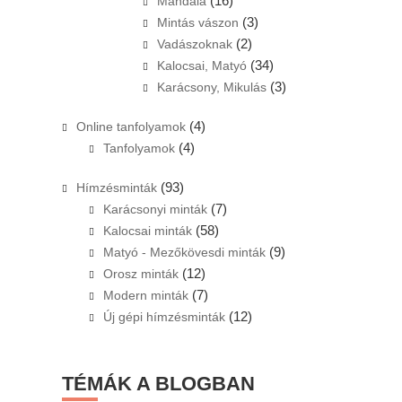
(16)
Mandala
(3)
Mintás vászon
(2)
Vadászoknak
(34)
Kalocsai, Matyó
(3)
Karácsony, Mikulás
(4)
Online tanfolyamok
(4)
Tanfolyamok
(93)
Hímzésminták
(7)
Karácsonyi minták
(58)
Kalocsai minták
(9)
Matyó - Mezőkövesdi minták
(12)
Orosz minták
(7)
Modern minták
(12)
Új gépi hímzésminták
TÉMÁK A BLOGBAN