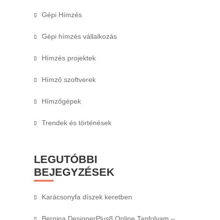
Gépi Hímzés
Gépi hímzés vállalkozás
Hímzés projektek
Hímző szoftverek
Hímzőgépek
Trendek és történések
LEGUTÓBBI
BEJEGYZÉSEK
Karácsonyfa díszek keretben
Bernina DesignerPlus8 Online Tanfolyam –