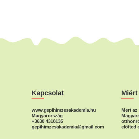
Footer
Kapcsolat
Miért
www.gepihimzesakademia.hu
Mert az 
Magyarország
Magyaro
+3630 4318135
otthonró
gepihimzesakademia@gmail.com
előtted 