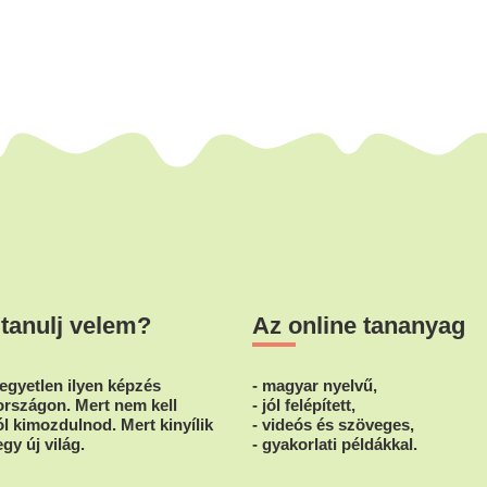
 tanulj velem?
Az online tananyag
egyetlen ilyen képzés
- magyar nyelvű,
rszágon. Mert nem kell
- jól felépített,
l kimozdulnod. Mert kinyílik
- videós és szöveges,
egy új világ.
- gyakorlati példákkal.