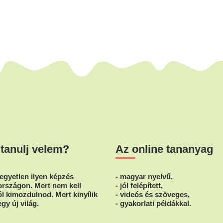
 tanulj velem?
Az online tananyag
egyetlen ilyen képzés
- magyar nyelvű,
rszágon. Mert nem kell
- jól felépített,
l kimozdulnod. Mert kinyílik
- videós és szöveges,
egy új világ.
- gyakorlati példákkal.