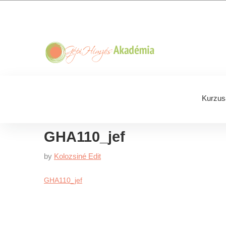
Skip
Skip
Skip
Skip
to
to
to
to
primary
main
primary
footer
navigation
content
sidebar
Kurzus
GHA110_jef
by
Kolozsiné Edit
GHA110_jef