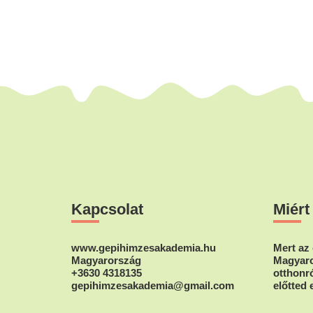
Footer
Kapcsolat
Miért
www.gepihimzesakademia.hu
Mert az 
Magyarország
Magyaro
+3630 4318135
otthonró
gepihimzesakademia@gmail.com
előtted 