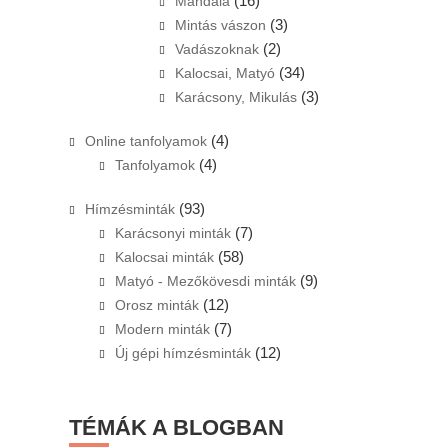
(16)
Mandala
(3)
Mintás vászon
(2)
Vadászoknak
(34)
Kalocsai, Matyó
(3)
Karácsony, Mikulás
(4)
Online tanfolyamok
(4)
Tanfolyamok
(93)
Hímzésminták
(7)
Karácsonyi minták
(58)
Kalocsai minták
(9)
Matyó - Mezőkövesdi minták
(12)
Orosz minták
(7)
Modern minták
(12)
Új gépi hímzésminták
TÉMÁK A BLOGBAN