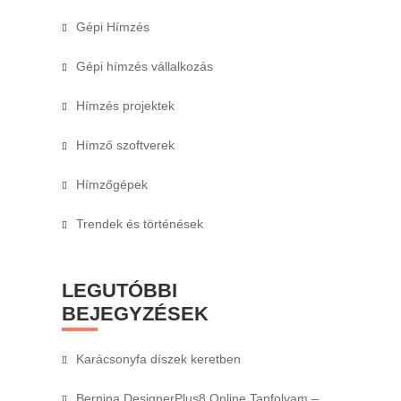
Gépi Hímzés
Gépi hímzés vállalkozás
Hímzés projektek
Hímző szoftverek
Hímzőgépek
Trendek és történések
LEGUTÓBBI
BEJEGYZÉSEK
Karácsonyfa díszek keretben
Bernina DesignerPlus8 Online Tanfolyam –