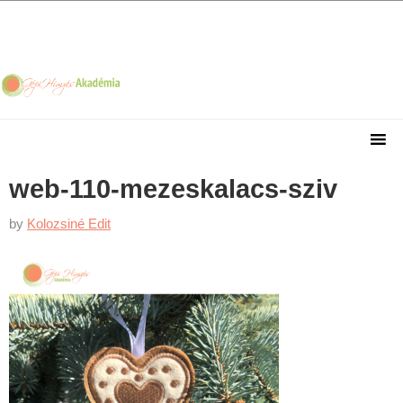
Skip
Skip
Skip
Skip
to
to
to
to
primary
main
primary
footer
navigation
content
sidebar
web-110-mezeskalacs-sziv
by
Kolozsiné Edit