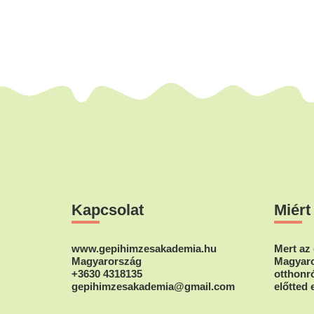
Footer
Kapcsolat
Miért
www.gepihimzesakademia.hu
Mert az 
Magyarország
Magyaro
+3630 4318135
otthonró
gepihimzesakademia@gmail.com
előtted 