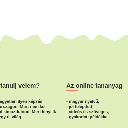
 tanulj velem?
Az online tananyag
egyetlen ilyen képzés
- magyar nyelvű,
rszágon. Mert nem kell
- jól felépített,
l kimozdulnod. Mert kinyílik
- videós és szöveges,
egy új világ.
- gyakorlati példákkal.