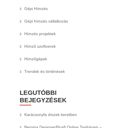
Gépi Hímzés
Gépi hímzés vállalkozás
Hímzés projektek
Hímző szoftverek
Hímzőgépek
Trendek és történések
LEGUTÓBBI
BEJEGYZÉSEK
Karácsonyfa díszek keretben
Bernina DesignerPlus8 Online Tanfolyam –