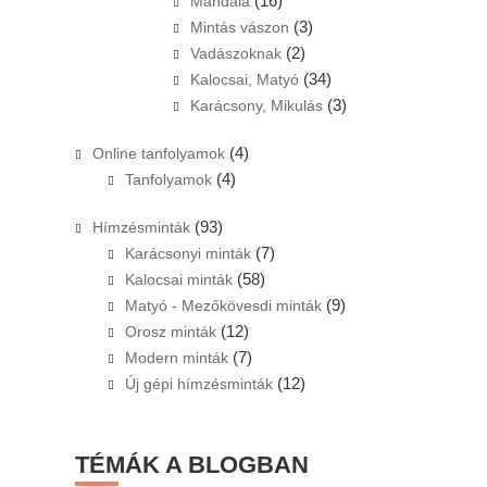
(16)
Mandala
(3)
Mintás vászon
(2)
Vadászoknak
(34)
Kalocsai, Matyó
(3)
Karácsony, Mikulás
(4)
Online tanfolyamok
(4)
Tanfolyamok
(93)
Hímzésminták
(7)
Karácsonyi minták
(58)
Kalocsai minták
(9)
Matyó - Mezőkövesdi minták
(12)
Orosz minták
(7)
Modern minták
(12)
Új gépi hímzésminták
TÉMÁK A BLOGBAN