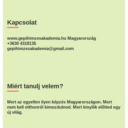
Footer
Kapcsolat
www.gepihimzesakademia.hu Magyarország
+3630 4318135
gepihimzesakademia@gmail.com
Miért tanulj velem?
Mert az egyetlen ilyen képzés Magyarországon. Mert
nem kell otthonról kimozdulnod. Mert kinyílik előtted egy
új világ.