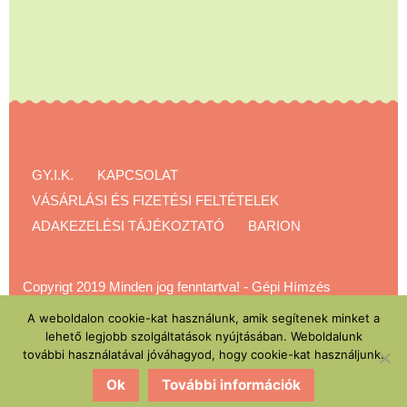
GY.I.K.
KAPCSOLAT
VÁSÁRLÁSI ÉS FIZETÉSI FELTÉTELEK
ADAKEZELÉSI TÁJÉKOZTATÓ
BARION
Copyrigt 2019 Minden jog fenntartva!
-
Gépi Hímzés
Akadémia
A weboldalon cookie-kat használunk, amik segítenek minket a
lehető legjobb szolgáltatások nyújtásában. Weboldalunk
további használatával jóváhagyod, hogy cookie-kat használjunk.
Ok
További információk