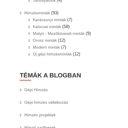
(4)
Tanfolyamok
(93)
Hímzésminták
(7)
Karácsonyi minták
(58)
Kalocsai minták
(9)
Matyó - Mezőkövesdi minták
(12)
Orosz minták
(7)
Modern minták
(12)
Új gépi hímzésminták
TÉMÁK A BLOGBAN
Gépi Hímzés
Gépi hímzés vállalkozás
Hímzés projektek
Hímző szoftverek