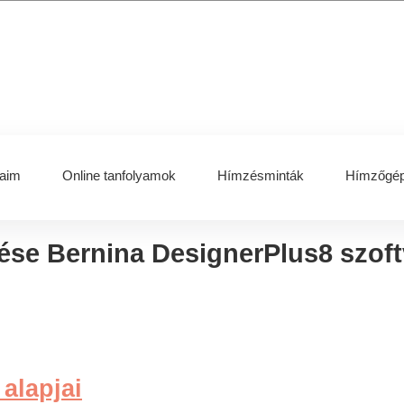
aim
Online tanfolyamok
Hímzésminták
Hímzőgép
ése Bernina DesignerPlus8 szoft
alapjai