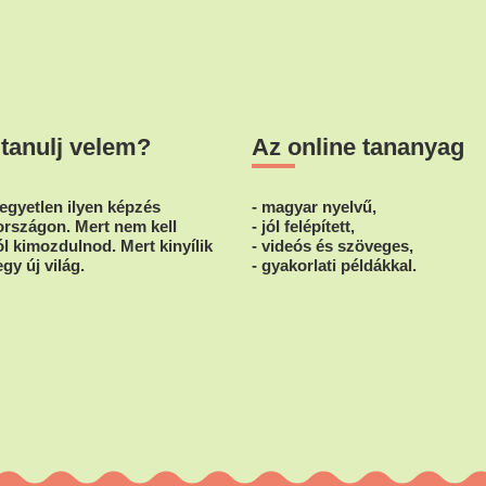
 tanulj velem?
Az online tananyag
egyetlen ilyen képzés
- magyar nyelvű,
rszágon. Mert nem kell
- jól felépített,
l kimozdulnod. Mert kinyílik
- videós és szöveges,
egy új világ.
- gyakorlati példákkal.