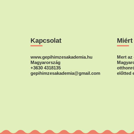
Footer
Kapcsolat
Miért
www.gepihimzesakademia.hu
Mert az 
Magyarország
Magyaro
+3630 4318135
otthonró
gepihimzesakademia@gmail.com
előtted 