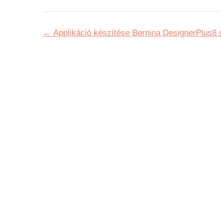
Applikáció készítése Bernina DesignerPlus8 s