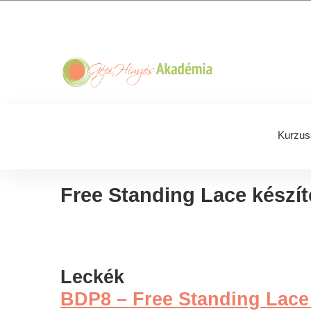
Skip
Skip
Skip
Skip
to
to
to
to
primary
main
primary
footer
navigation
content
sidebar
Kurzus
Free Standing Lace készít
Leckék
BDP8 – Free Standing Lace 