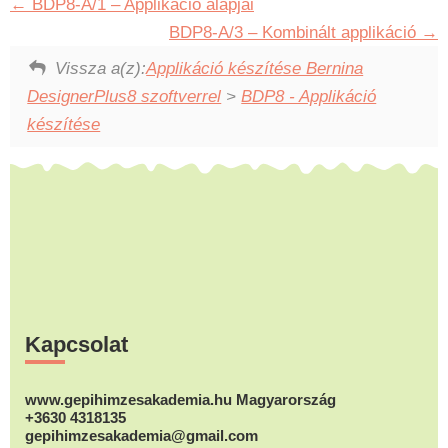
BDP8-A/1 – Applikáció alapjai
BDP8-A/3 – Kombinált applikáció
Vissza a(z):
Applikáció készítése Bernina
DesignerPlus8 szoftverrel
>
BDP8 - Applikáció
készítése
Footer
Kapcsolat
www.gepihimzesakademia.hu Magyarország
+3630 4318135
gepihimzesakademia@gmail.com