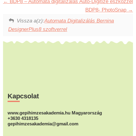
BDP8 – Automata digitalizálás Auto-Digitize eszközzel
BDP8- PhotoSnap
Vissza a(z):
Automata Digitalizálás Bernina
DesignerPlus8 szoftverrel
Footer
Kapcsolat
www.gepihimzesakademia.hu Magyarország
+3630 4318135
gepihimzesakademia@gmail.com