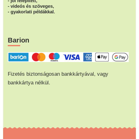
- jól felépített,
- videós és szöveges,
- gyakorlati példákkal.
Barion
Fizetés biztonságosan bankkártyával, vagy
bankkártya nélkül.