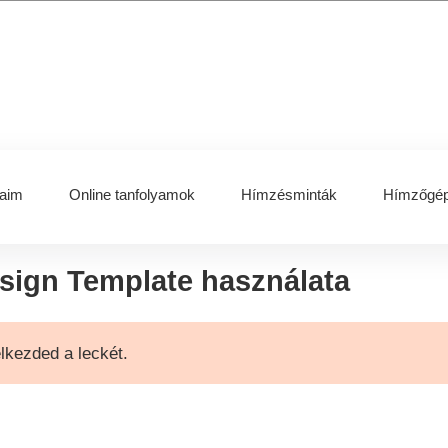
aim
Online tanfolyamok
Hímzésminták
Hímzőgép
esign Template használata
elkezded a leckét.