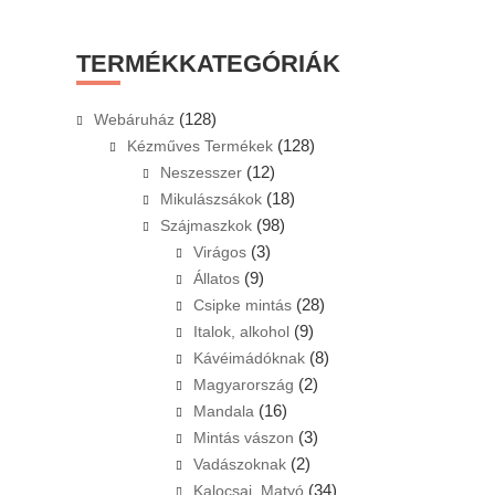
website
TERMÉKKATEGÓRIÁK
(128)
Webáruház
(128)
Kézműves Termékek
(12)
Neszesszer
(18)
Mikulászsákok
(98)
Szájmaszkok
(3)
Virágos
(9)
Állatos
(28)
Csipke mintás
(9)
Italok, alkohol
(8)
Kávéimádóknak
(2)
Magyarország
(16)
Mandala
(3)
Mintás vászon
(2)
Vadászoknak
(34)
Kalocsai, Matyó