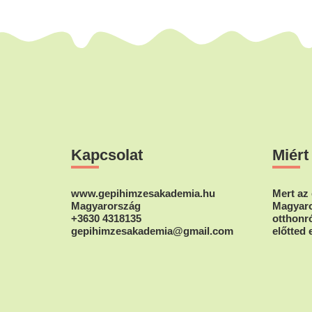
Footer
Kapcsolat
Miért
www.gepihimzesakademia.hu
Mert az 
Magyarország
Magyaro
+3630 4318135
otthonró
gepihimzesakademia@gmail.com
előtted 