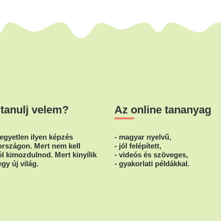
 tanulj velem?
Az online tananyag
egyetlen ilyen képzés
- magyar nyelvű,
rszágon. Mert nem kell
- jól felépített,
l kimozdulnod. Mert kinyílik
- videós és szöveges,
egy új világ.
- gyakorlati példákkal.