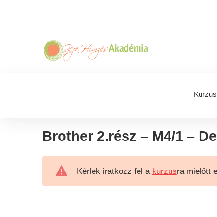
Skip
Skip
Skip
Skip
to
to
to
to
primary
main
primary
footer
navigation
content
sidebar
Kurzus
Brother 2.rész – M4/1 – D
Kérlek iratkozz fel a
kurzus
ra mielőtt 