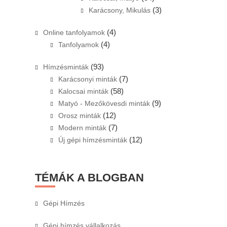
(3)
Karácsony, Mikulás
(4)
Online tanfolyamok
(4)
Tanfolyamok
(93)
Hímzésminták
(7)
Karácsonyi minták
(58)
Kalocsai minták
(9)
Matyó - Mezőkövesdi minták
(12)
Orosz minták
(7)
Modern minták
(12)
Új gépi hímzésminták
TÉMÁK A BLOGBAN
Gépi Hímzés
Gépi hímzés vállalkozás