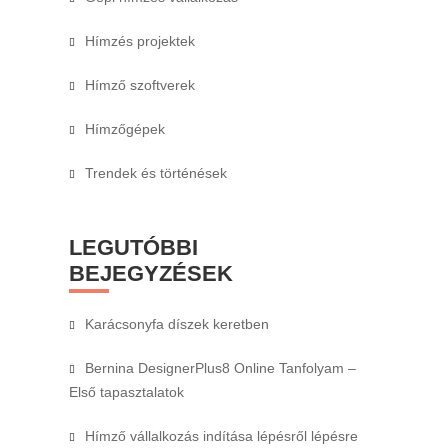
Hímzés projektek
Hímző szoftverek
Hímzőgépek
Trendek és történések
LEGUTÓBBI
BEJEGYZÉSEK
Karácsonyfa díszek keretben
Bernina DesignerPlus8 Online Tanfolyam –
Első tapasztalatok
Hímző vállalkozás indítása lépésről lépésre