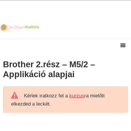
Skip
Skip
Skip
Skip
to
to
to
to
primary
main
primary
footer
navigation
content
sidebar
Brother 2.rész – M5/2 –
Applikáció alapjai
Kérlek iratkozz fel a
kurzus
ra mielőtt
elkezded a leckét.