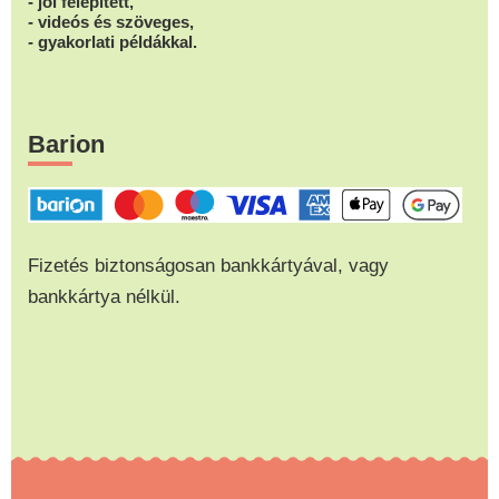
- jól felépített,
- videós és szöveges,
- gyakorlati példákkal.
Barion
Fizetés biztonságosan bankkártyával, vagy
bankkártya nélkül.