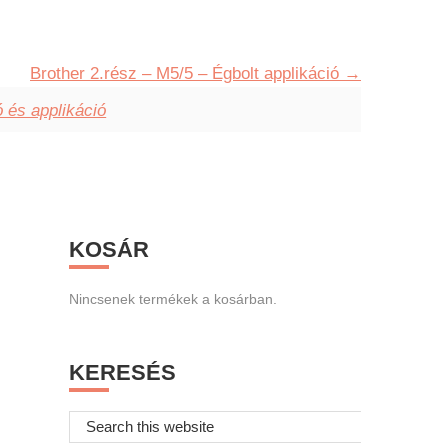
Brother 2.rész – M5/5 – Égbolt applikáció
ó és applikáció
Primary
KOSÁR
Sidebar
Nincsenek termékek a kosárban.
KERESÉS
Search
this