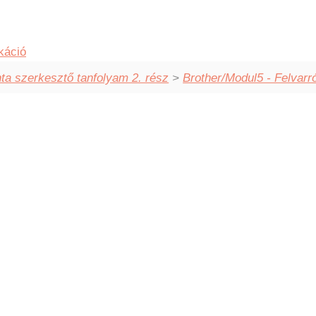
káció
a szerkesztő tanfolyam 2. rész
>
Brother/Modul5 - Felvarr