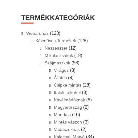
website
TERMÉKKATEGÓRIÁK
(128)
Webáruház
(128)
Kézműves Termékek
(12)
Neszesszer
(18)
Mikulászsákok
(98)
Szájmaszkok
(3)
Virágos
(9)
Állatos
(28)
Csipke mintás
(9)
Italok, alkohol
(8)
Kávéimádóknak
(2)
Magyarország
(16)
Mandala
(3)
Mintás vászon
(2)
Vadászoknak
(34)
Kalocsai, Matyó