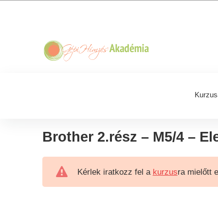
Skip
Skip
Skip
Skip
to
to
to
to
primary
main
primary
footer
navigation
content
sidebar
Kurzus
Brother 2.rész – M5/4 – El
Kérlek iratkozz fel a
kurzus
ra mielőtt 