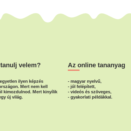
 tanulj velem?
Az online tananyag
egyetlen ilyen képzés
- magyar nyelvű,
rszágon. Mert nem kell
- jól felépített,
l kimozdulnod. Mert kinyílik
- videós és szöveges,
egy új világ.
- gyakorlati példákkal.