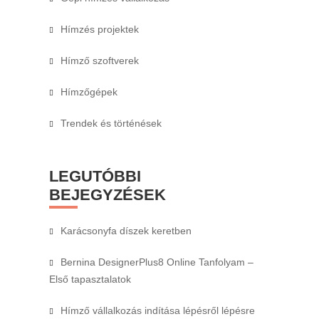
Hímzés projektek
Hímző szoftverek
Hímzőgépek
Trendek és történések
LEGUTÓBBI
BEJEGYZÉSEK
Karácsonyfa díszek keretben
Bernina DesignerPlus8 Online Tanfolyam –
Első tapasztalatok
Hímző vállalkozás indítása lépésről lépésre