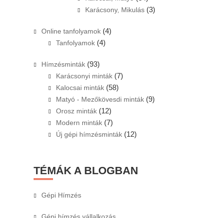
(3)
Karácsony, Mikulás
(4)
Online tanfolyamok
(4)
Tanfolyamok
(93)
Hímzésminták
(7)
Karácsonyi minták
(58)
Kalocsai minták
(9)
Matyó - Mezőkövesdi minták
(12)
Orosz minták
(7)
Modern minták
(12)
Új gépi hímzésminták
TÉMÁK A BLOGBAN
Gépi Hímzés
Gépi hímzés vállalkozás