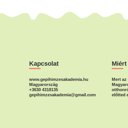
Footer
Kapcsolat
Miért
www.gepihimzesakademia.hu
Mert az 
Magyarország
Magyaro
+3630 4318135
otthonró
gepihimzesakademia@gmail.com
előtted 