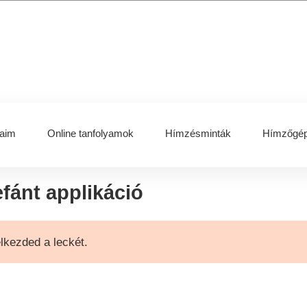
aim
Online tanfolyamok
Hímzésminták
Hímzőgép
efánt applikáció
elkezded a leckét.