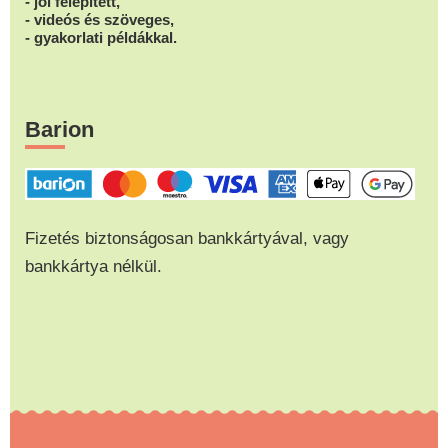
- jól felépített,
- videós és szöveges,
- gyakorlati példákkal.
Barion
Fizetés biztonságosan bankkártyával, vagy
bankkártya nélkül.