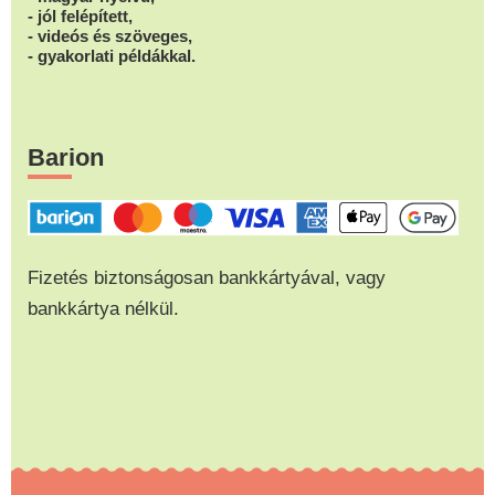
- jól felépített,
- videós és szöveges,
- gyakorlati példákkal.
Barion
Fizetés biztonságosan bankkártyával, vagy
bankkártya nélkül.