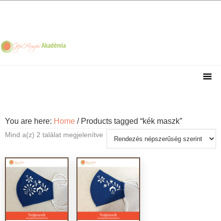
Skip
Skip
Skip
Skip
to
to
to
to
primary
main
primary
footer
navigation
content
sidebar
You are here:
Home
/
Products tagged “kék maszk”
Sorted
Mind a(z) 2 találat megjelenítve
by
popularity