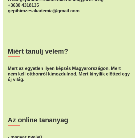
+3630 4318135
gepihimzesakademia@gmail.com
Miért tanulj velem?
Mert az egyetlen ilyen képzés Magyarországon. Mert
nem kell otthonról kimozdulnod. Mert kinyílik előtted egy
új világ.
Az online tananyag
- magyar nyelvű,