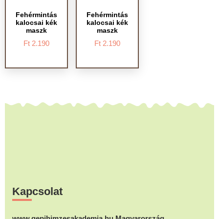
Fehérmintás
Fehérmintás
kalocsai kék
kalocsai kék
maszk
maszk
Ft
2.190
Ft
2.190
Footer
Kapcsolat
www.gepihimzesakademia.hu Magyarország