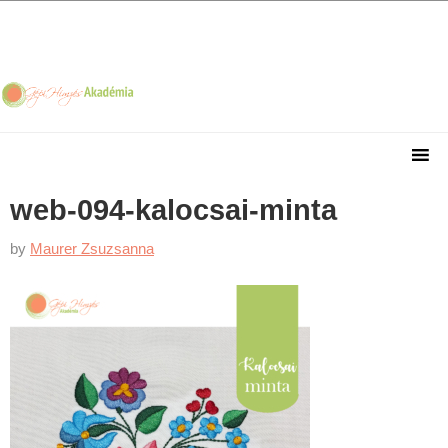
Skip
Skip
Skip
Skip
to
to
to
to
primary
main
primary
footer
navigation
content
sidebar
web-094-kalocsai-minta
by
Maurer Zsuzsanna