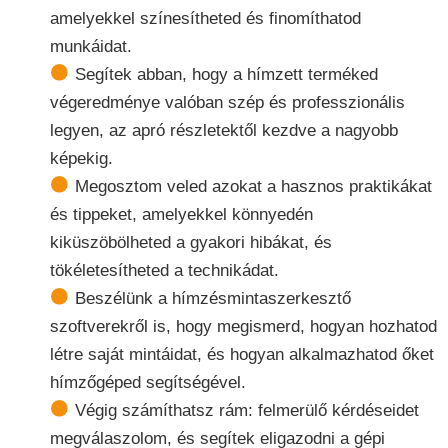
amelyekkel színesítheted és finomíthatod
munkáidat.
Segítek abban, hogy a hímzett terméked
végeredménye valóban szép és professzionális
legyen, az apró részletektől kezdve a nagyobb
képekig.
Megosztom veled azokat a hasznos praktikákat
és tippeket, amelyekkel könnyedén
kiküszöbölheted a gyakori hibákat, és
tökéletesítheted a technikádat.
Beszélünk a hímzésmintaszerkesztő
szoftverekről is, hogy megismerd, hogyan hozhatod
létre saját mintáidat, és hogyan alkalmazhatod őket
hímzőgéped segítségével.
Végig számíthatsz rám: felmerülő kérdéseidet
megválaszolom, és segítek eligazodni a gépi