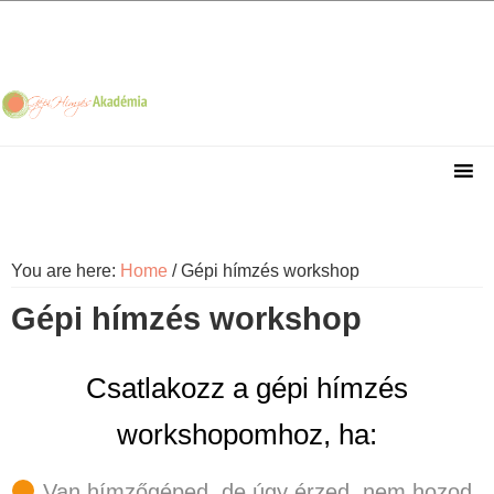
Skip
Skip
Skip
Skip
to
to
to
to
primary
main
primary
footer
navigation
content
sidebar
You are here:
Home
/
Gépi hímzés workshop
Gépi hímzés workshop
Csatlakozz a gépi hímzés
workshopomhoz
, ha:
Van hímzőgéped, de úgy érzed, nem hozod