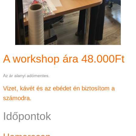
A workshop ára 48.000Ft
Az ár alanyi adómentes.
Vizet, kávét és az ebédet én biztosítom a
számodra.
Időpontok