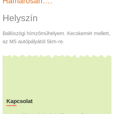
Hamarosan….
Helyszín
Ballószögi hímzőműhelyem. Kecskemét mellett,
az M5 autópályától 5km-re.
Footer
Kapcsolat