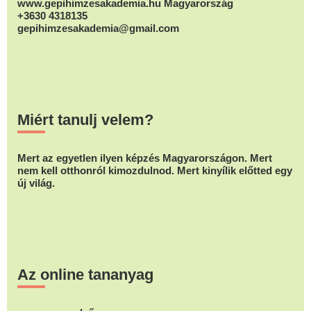
www.gepihimzesakademia.hu Magyarország
+3630 4318135
gepihimzesakademia@gmail.com
Miért tanulj velem?
Mert az egyetlen ilyen képzés Magyarországon. Mert
nem kell otthonról kimozdulnod. Mert kinyílik előtted egy
új világ.
Az online tananyag