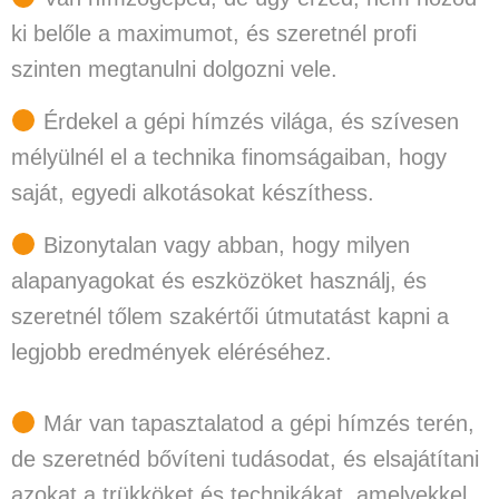
ki belőle a maximumot
, és szeretnél profi
szinten megtanulni dolgozni vele.
Érdekel a gépi hímzés világa, és szívesen
mélyülnél el a technika finomságaiban
, hogy
saját, egyedi alkotásokat készíthess.
Bizonytalan vagy abban, hogy milyen
alapanyagokat és eszközöket használj
, és
szeretnél tőlem szakértői útmutatást kapni a
legjobb eredmények eléréséhez.
Már van tapasztalatod a gépi hímzés terén,
de szeretnéd bővíteni tudásodat
, és elsajátítani
azokat a trükköket és technikákat, amelyekkel