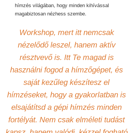
hímzés világában, hogy minden kihívással
magabiztosan nézhess szembe.
Workshop, mert itt nemcsak
nézelődő leszel, hanem aktív
résztvevő is. Itt Te magad is
használni fogod a hímzőgépet, és
saját kezűleg készítesz el
hímzéseket, hogy a gyakorlatban is
elsajátítsd a gépi hímzés minden
fortélyát. Nem csak elméleti tudást
kapsz, hanem valódi, kézzel fogható