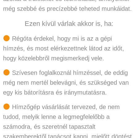
még szebbé és precízebbé teheted munkáidat.
Ezen kívül
várlak akkor is
, ha:
Régóta érdekel, hogy mi is az a gépi
hímzés
, és most elérkezettnek látod az időt,
hogy közelebbről megismerkedj vele.
Szívesen foglalkoznál hímzéssel, de eddig
még nem mertél belevágni
, és szükséged van
egy kis bátorításra és iránymutatásra.
Hímzőgép vásárlását tervezed
, de nem
tudod, melyik lenne a legmegfelelőbb a
számodra, és szeretnél tapasztalt
szakemberektől tanácsot kapni, mielőtt döntést