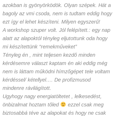
azokban is gyönyörködök. Olyan szépek. Hát a
bagoly az vmi csoda, nem is tudtam eddig hogy
ezt így el lehet készíteni. Milyen egyszerű!
A workshop szuper volt. Jól felépített.: egy nap
alatt az alapoktól tényleg eljutottunk oda hogy
mi készítettünk “remekműveket”
Tényleg én , mint teljesen kezdő minden
kérdésemre választ kaptam én aki eddig még
nem is láttam működni hímzőgépet tele voltam
kérdéssel/ kétellyel…. De profizmusod
mindenre rávilágított.
Ugyhogy nagy energiatöltetet , lelkesedést,
önbizalmat hoztam tőled
ezzel csak meg
biztosabbá téve az alapokat és hogy ne csak