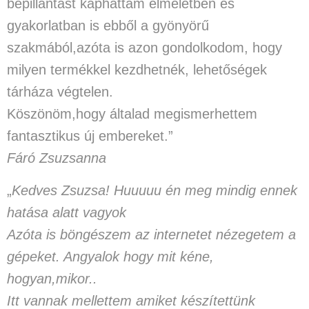
bepillantást kaphattam elméletben és
gyakorlatban is ebből a gyönyörű
szakmából,azóta is azon gondolkodom, hogy
milyen termékkel kezdhetnék, lehetőségek
tárháza végtelen.
Köszönöm,hogy általad megismerhettem
fantasztikus új embereket.”
Fáró Zsuzsanna
„
Kedves Zsuzsa! Huuuuu én meg mindig ennek
hatása alatt vagyok
Azóta is böngészem az internetet nézegetem a
gépeket. Angyalok hogy mit kéne,
hogyan,mikor..
Itt vannak mellettem amiket készítettünk