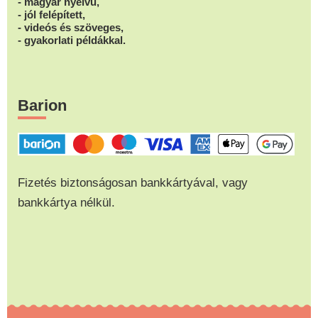
- magyar nyelvű,
- jól felépített,
- videós és szöveges,
- gyakorlati példákkal.
Barion
Fizetés biztonságosan bankkártyával, vagy
bankkártya nélkül.