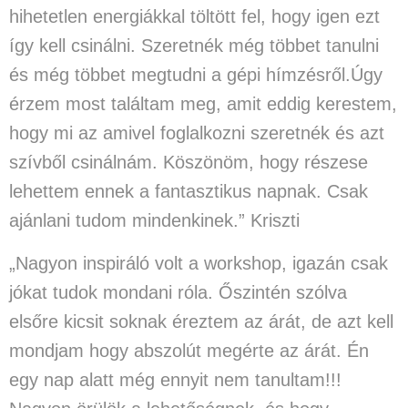
hihetetlen energiákkal töltött fel, hogy igen ezt
így kell csinálni. Szeretnék még többet tanulni
és még többet megtudni a gépi hímzésről.Úgy
érzem most találtam meg, amit eddig kerestem,
hogy mi az amivel foglalkozni szeretnék és azt
szívből csinálnám. Köszönöm, hogy részese
lehettem ennek a fantasztikus napnak. Csak
ajánlani tudom mindenkinek.” Kriszti
„Nagyon inspiráló volt a workshop, igazán csak
jókat tudok mondani róla. Őszintén szólva
elsőre kicsit soknak éreztem az árát, de azt kell
mondjam hogy abszolút megérte az árát. Én
egy nap alatt még ennyit nem tanultam!!!