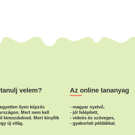
 tanulj velem?
Az online tananyag
egyetlen ilyen képzés
- magyar nyelvű,
rszágon. Mert nem kell
- jól felépített,
l kimozdulnod. Mert kinyílik
- videós és szöveges,
egy új világ.
- gyakorlati példákkal.