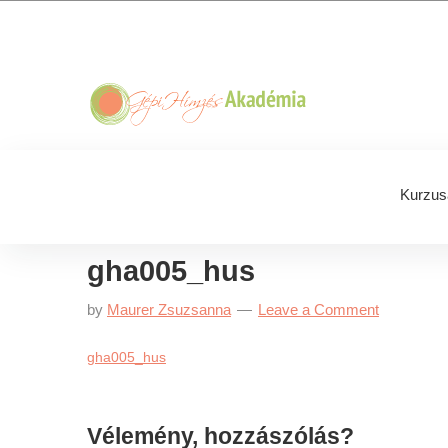
Skip
Skip
Skip
Skip
to
to
to
to
primary
main
primary
footer
navigation
content
sidebar
Kurzus
gha005_hus
by
Maurer Zsuzsanna
Leave a Comment
gha005_hus
Reader
Vélemény, hozzászólás?