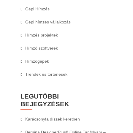
Gépi Hímzés
Gépi hímzés vállalkozás
Hímzés projektek
Hímző szoftverek
Hímzőgépek
Trendek és történések
LEGUTÓBBI
BEJEGYZÉSEK
Karácsonyfa díszek keretben
Bernina DesignerPlus8 Online Tanfolyam –