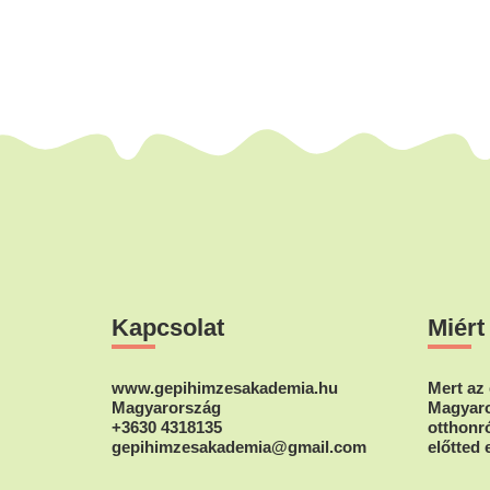
Footer
Kapcsolat
Miért
www.gepihimzesakademia.hu
Mert az 
Magyarország
Magyaro
+3630 4318135
otthonró
gepihimzesakademia@gmail.com
előtted 