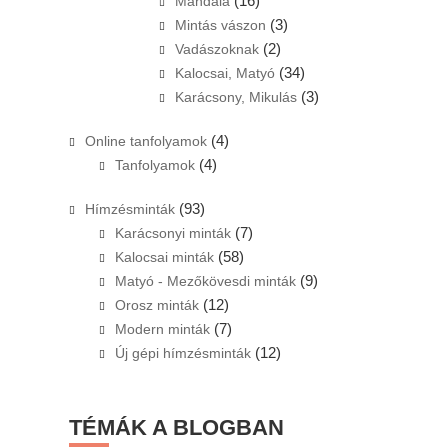
(16)
Mandala
(3)
Mintás vászon
(2)
Vadászoknak
(34)
Kalocsai, Matyó
(3)
Karácsony, Mikulás
(4)
Online tanfolyamok
(4)
Tanfolyamok
(93)
Hímzésminták
(7)
Karácsonyi minták
(58)
Kalocsai minták
(9)
Matyó - Mezőkövesdi minták
(12)
Orosz minták
(7)
Modern minták
(12)
Új gépi hímzésminták
TÉMÁK A BLOGBAN