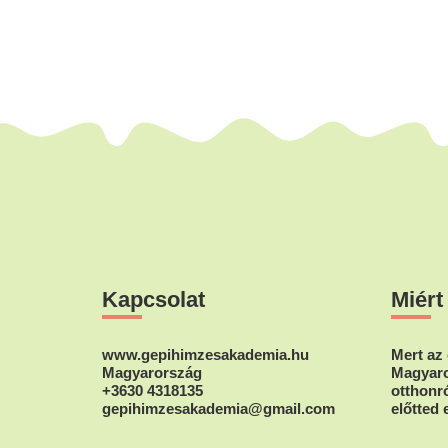
Footer
Kapcsolat
Miért
www.gepihimzesakademia.hu
Mert az 
Magyarország
Magyaro
+3630 4318135
otthonró
gepihimzesakademia@gmail.com
előtted 