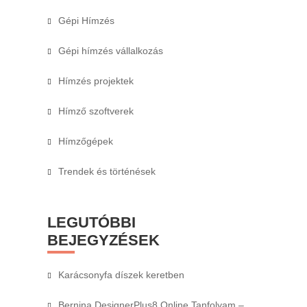
Gépi Hímzés
Gépi hímzés vállalkozás
Hímzés projektek
Hímző szoftverek
Hímzőgépek
Trendek és történések
LEGUTÓBBI
BEJEGYZÉSEK
Karácsonyfa díszek keretben
Bernina DesignerPlus8 Online Tanfolyam –