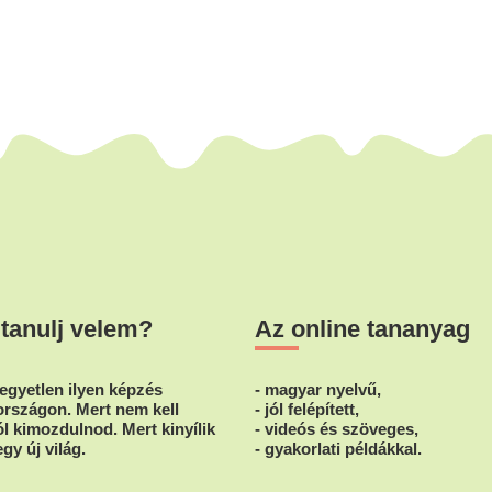
 tanulj velem?
Az online tananyag
egyetlen ilyen képzés
- magyar nyelvű,
rszágon. Mert nem kell
- jól felépített,
l kimozdulnod. Mert kinyílik
- videós és szöveges,
egy új világ.
- gyakorlati példákkal.