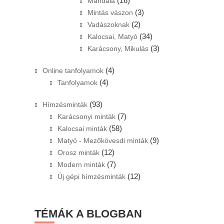
(16)
Mandala
(3)
Mintás vászon
(2)
Vadászoknak
(34)
Kalocsai, Matyó
(3)
Karácsony, Mikulás
(4)
Online tanfolyamok
(4)
Tanfolyamok
(93)
Hímzésminták
(7)
Karácsonyi minták
(58)
Kalocsai minták
(9)
Matyó - Mezőkövesdi minták
(12)
Orosz minták
(7)
Modern minták
(12)
Új gépi hímzésminták
TÉMÁK A BLOGBAN