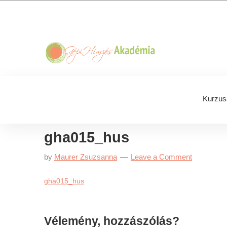
Skip
Skip
Skip
Skip
to
to
to
to
primary
main
primary
footer
navigation
content
sidebar
Kurzus
gha015_hus
by
Maurer Zsuzsanna
Leave a Comment
gha015_hus
Reader
Vélemény, hozzászólás?