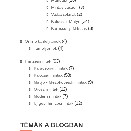
(16)
Mandala
(3)
Mintás vászon
(2)
Vadászoknak
(34)
Kalocsai, Matyó
(3)
Karácsony, Mikulás
(4)
Online tanfolyamok
(4)
Tanfolyamok
(93)
Hímzésminták
(7)
Karácsonyi minták
(58)
Kalocsai minták
(9)
Matyó - Mezőkövesdi minták
(12)
Orosz minták
(7)
Modern minták
(12)
Új gépi hímzésminták
TÉMÁK A BLOGBAN