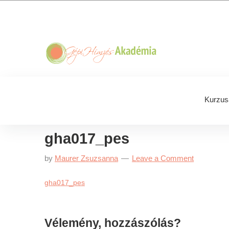
Skip
Skip
Skip
Skip
to
to
to
to
primary
main
primary
footer
navigation
content
sidebar
Kurzus
gha017_pes
by
Maurer Zsuzsanna
Leave a Comment
gha017_pes
Reader
Vélemény, hozzászólás?