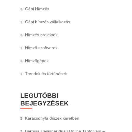
Gépi Hímzés
Gépi hímzés vállalkozás
Hímzés projektek
Hímző szoftverek
Hímzőgépek
Trendek és történések
LEGUTÓBBI
BEJEGYZÉSEK
Karácsonyfa díszek keretben
Bernina DesignerPlus8 Online Tanfolyam –