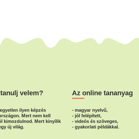
 tanulj velem?
Az online tananyag
egyetlen ilyen képzés
- magyar nyelvű,
rszágon. Mert nem kell
- jól felépített,
l kimozdulnod. Mert kinyílik
- videós és szöveges,
egy új világ.
- gyakorlati példákkal.