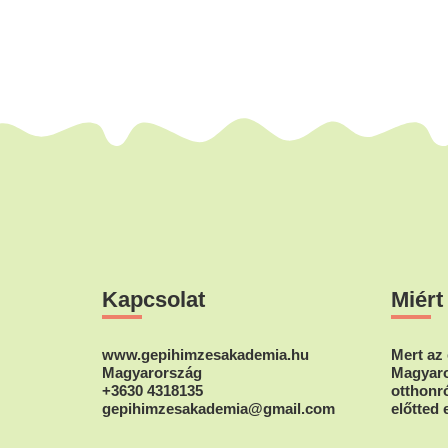
Footer
Kapcsolat
Miért
www.gepihimzesakademia.hu
Mert az 
Magyarország
Magyaro
+3630 4318135
otthonró
gepihimzesakademia@gmail.com
előtted 