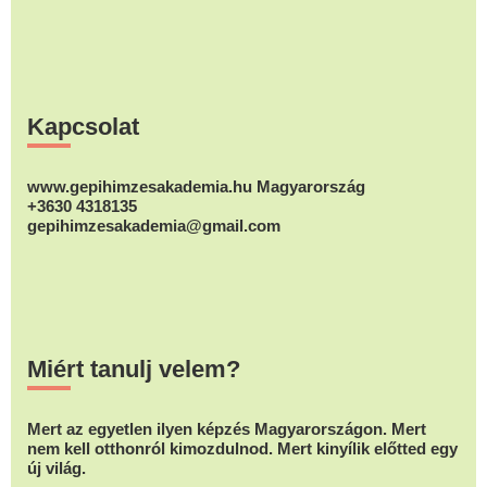
Footer
Kapcsolat
www.gepihimzesakademia.hu Magyarország
+3630 4318135
gepihimzesakademia@gmail.com
Miért tanulj velem?
Mert az egyetlen ilyen képzés Magyarországon. Mert
nem kell otthonról kimozdulnod. Mert kinyílik előtted egy
új világ.