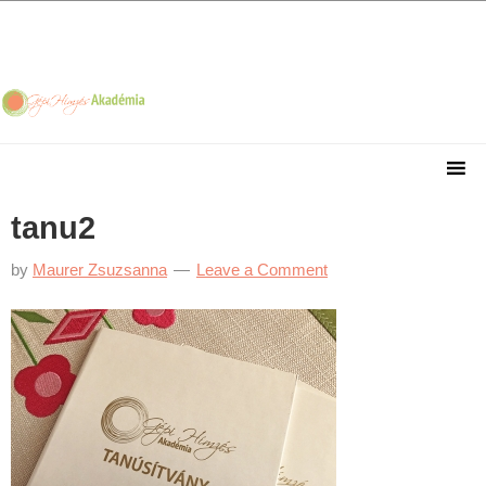
Skip
Skip
Skip
Skip
to
to
to
to
primary
main
primary
footer
navigation
content
sidebar
tanu2
by
Maurer Zsuzsanna
Leave a Comment