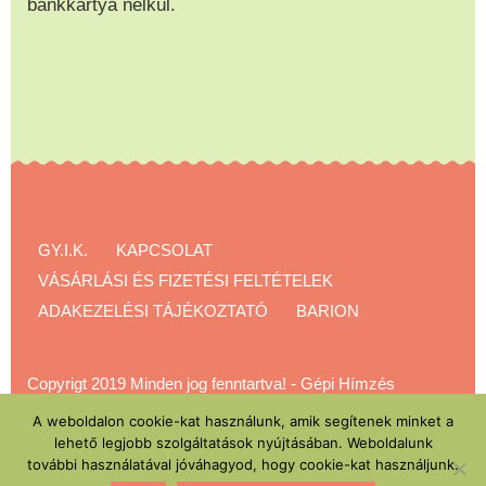
bankkártya nélkül.
GY.I.K.
KAPCSOLAT
VÁSÁRLÁSI ÉS FIZETÉSI FELTÉTELEK
ADAKEZELÉSI TÁJÉKOZTATÓ
BARION
Copyrigt 2019 Minden jog fenntartva!
-
Gépi Hímzés
Akadémia
A weboldalon cookie-kat használunk, amik segítenek minket a
lehető legjobb szolgáltatások nyújtásában. Weboldalunk
további használatával jóváhagyod, hogy cookie-kat használjunk.