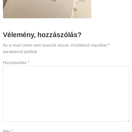
Reader
Vélemény, hozzászólás?
Interactions
Az e-mail címet nem tesszük közzé.
A kötelező mezőket
*
karakterrel jelöltük
Hozzászólás
*
Név
*