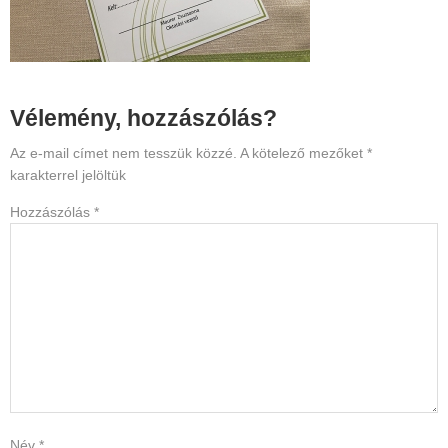
Reader
Vélemény, hozzászólás?
Interactions
Az e-mail címet nem tesszük közzé.
A kötelező mezőket
*
karakterrel jelöltük
Hozzászólás
*
Név
*