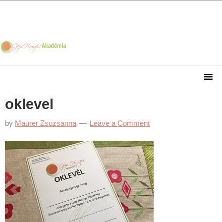
Skip
Skip
Skip
Skip
to
to
to
to
primary
main
primary
footer
navigation
content
sidebar
oklevel
by
Maurer Zsuzsanna
Leave a Comment