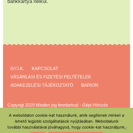
bankkártya nélkül.
GY.I.K.
KAPCSOLAT
VÁSÁRLÁSI ÉS FIZETÉSI FELTÉTELEK
ADAKEZELÉSI TÁJÉKOZTATÓ
BARION
Copyrigt 2019 Minden jog fenntartva!
-
Gépi Hímzés
Akadémia
A weboldalon cookie-kat használunk, amik segítenek minket a
lehető legjobb szolgáltatások nyújtásában. Weboldalunk
további használatával jóváhagyod, hogy cookie-kat használjunk.