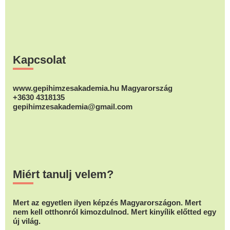
Footer
Kapcsolat
www.gepihimzesakademia.hu Magyarország
+3630 4318135
gepihimzesakademia@gmail.com
Miért tanulj velem?
Mert az egyetlen ilyen képzés Magyarországon. Mert
nem kell otthonról kimozdulnod. Mert kinyílik előtted egy
új világ.