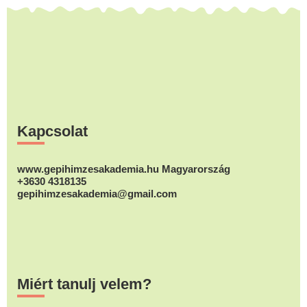
Footer
Kapcsolat
www.gepihimzesakademia.hu Magyarország
+3630 4318135
gepihimzesakademia@gmail.com
Miért tanulj velem?