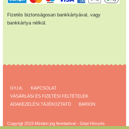
Fizetés biztonságosan bankkártyával, vagy
bankkártya nélkül.
GY.I.K.
KAPCSOLAT
VÁSÁRLÁSI ÉS FIZETÉSI FELTÉTELEK
ADAKEZELÉSI TÁJÉKOZTATÓ
BARION
Copyrigt 2019 Minden jog fenntartva!
-
Gépi Hímzés