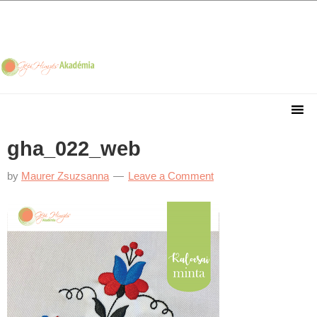
Skip
Skip
Skip
Skip
to
to
to
to
primary
main
primary
footer
navigation
content
sidebar
gha_022_web
by
Maurer Zsuzsanna
Leave a Comment