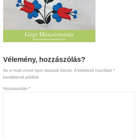
Reader
Vélemény, hozzászólás?
Interactions
Az e-mail címet nem tesszük közzé.
A kötelező mezőket
*
karakterrel jelöltük
Hozzászólás
*