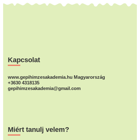
Footer
Kapcsolat
www.gepihimzesakademia.hu Magyarország
+3630 4318135
gepihimzesakademia@gmail.com
Miért tanulj velem?