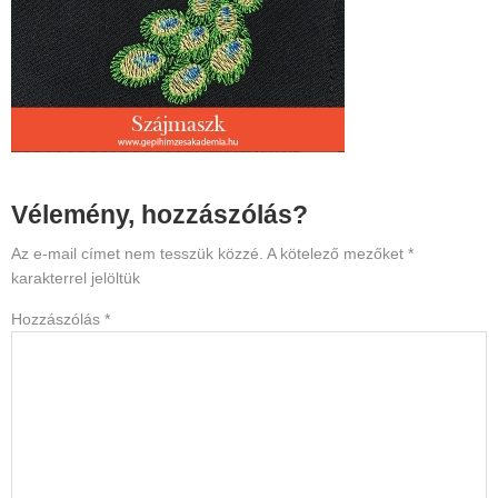
Reader
Vélemény, hozzászólás?
Interactions
Az e-mail címet nem tesszük közzé.
A kötelező mezőket
*
karakterrel jelöltük
Hozzászólás
*