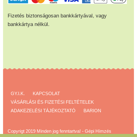
Fizetés biztonságosan bankkártyával, vagy
bankkártya nélkül.
GY.I.K.
KAPCSOLAT
VÁSÁRLÁSI ÉS FIZETÉSI FELTÉTELEK
ADAKEZELÉSI TÁJÉKOZTATÓ
BARION
Copyrigt 2019 Minden jog fenntartva!
-
Gépi Hímzés