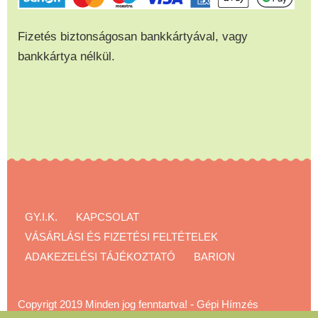
Fizetés biztonságosan bankkártyával, vagy
bankkártya nélkül.
GY.I.K.
KAPCSOLAT
VÁSÁRLÁSI ÉS FIZETÉSI FELTÉTELEK
ADAKEZELÉSI TÁJÉKOZTATÓ
BARION
Copyrigt 2019 Minden jog fenntartva!
-
Gépi Hímzés