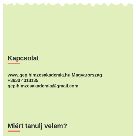
Footer
Kapcsolat
www.gepihimzesakademia.hu Magyarország
+3630 4318135
gepihimzesakademia@gmail.com
Miért tanulj velem?