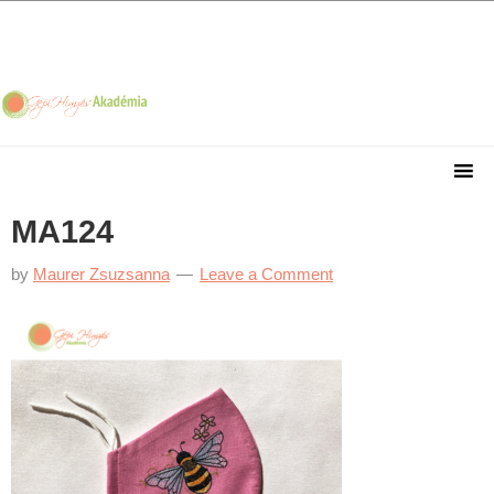
Skip
Skip
Skip
Skip
to
to
to
to
primary
main
primary
footer
navigation
content
sidebar
MA124
by
Maurer Zsuzsanna
Leave a Comment