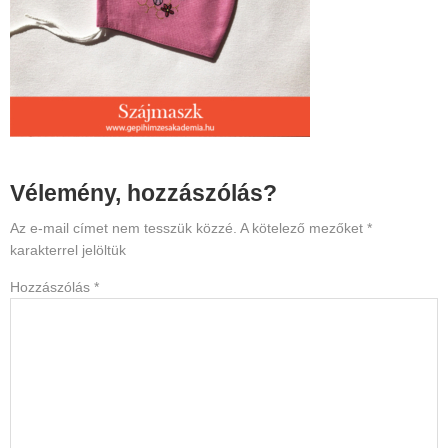
Reader
Vélemény, hozzászólás?
Interactions
Az e-mail címet nem tesszük közzé.
A kötelező mezőket
*
karakterrel jelöltük
Hozzászólás
*