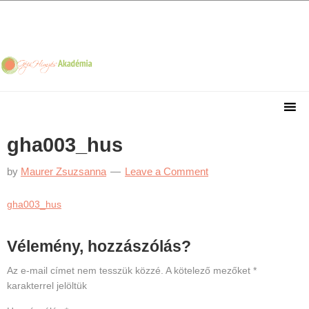
Skip
Skip
Skip
Skip
to
to
to
to
primary
main
primary
footer
navigation
content
sidebar
gha003_hus
by
Maurer Zsuzsanna
Leave a Comment
gha003_hus
Reader
Vélemény, hozzászólás?
Interactions
Az e-mail címet nem tesszük közzé.
A kötelező mezőket
*
karakterrel jelöltük