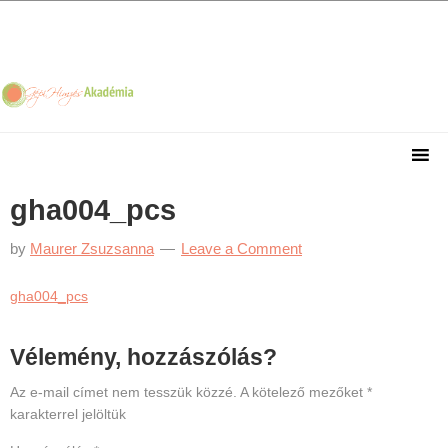
Skip
Skip
Skip
Skip
to
to
to
to
primary
main
primary
footer
navigation
content
sidebar
gha004_pcs
by
Maurer Zsuzsanna
Leave a Comment
gha004_pcs
Reader
Vélemény, hozzászólás?
Interactions
Az e-mail címet nem tesszük közzé.
A kötelező mezőket
*
karakterrel jelöltük