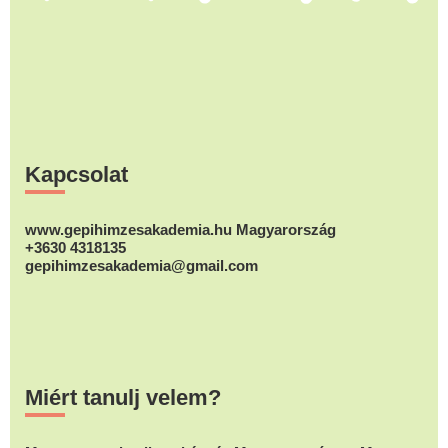
Footer
Kapcsolat
www.gepihimzesakademia.hu Magyarország
+3630 4318135
gepihimzesakademia@gmail.com
Miért tanulj velem?