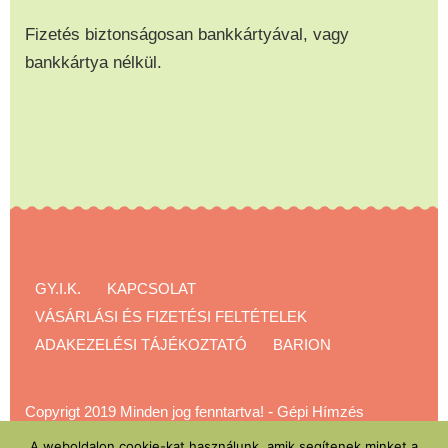
Fizetés biztonságosan bankkártyával, vagy
bankkártya nélkül.
GY.I.K.
KAPCSOLAT
VÁSÁRLÁSI ÉS FIZETÉSI FELTÉTELEK
ADAKEZELÉSI TÁJÉKOZTATÓ
BARION
Copyrigt 2019 Minden jog fenntartva!
-
Gépi Hímzés
Akadémia
A weboldalon cookie-kat használunk, amik segítenek minket a