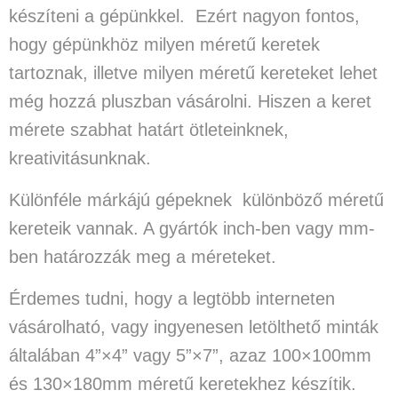
készíteni a gépünkkel. Ezért nagyon fontos,
hogy gépünkhöz milyen méretű keretek
tartoznak, illetve milyen méretű kereteket lehet
még hozzá pluszban vásárolni. Hiszen a keret
mérete szabhat határt ötleteinknek,
kreativitásunknak.
Különféle márkájú gépeknek különböző méretű
kereteik vannak. A gyártók inch-ben vagy mm-
ben határozzák meg a méreteket.
Érdemes tudni, hogy a legtöbb interneten
vásárolható, vagy ingyenesen letölthető minták
általában 4”×4” vagy 5”×7”, azaz 100×100mm
és 130×180mm méretű keretekhez készítik.