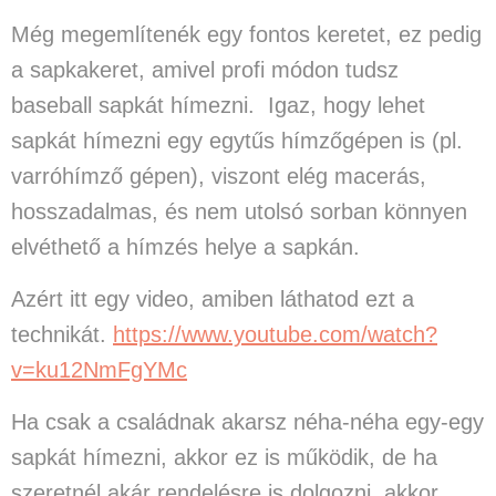
Még megemlítenék egy fontos keretet, ez pedig
a sapkakeret, amivel profi módon tudsz
baseball sapkát hímezni. Igaz, hogy lehet
sapkát hímezni egy egytűs hímzőgépen is (pl.
varróhímző gépen), viszont elég macerás,
hosszadalmas, és nem utolsó sorban könnyen
elvéthető a hímzés helye a sapkán.
Azért itt egy video, amiben láthatod ezt a
technikát.
https://www.youtube.com/watch?
v=ku12NmFgYMc
Ha csak a családnak akarsz néha-néha egy-egy
sapkát hímezni, akkor ez is működik, de ha
szeretnél akár rendelésre is dolgozni, akkor