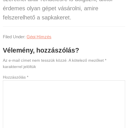
érdemes olyan gépet vásárolni, amire
felszerelhető a sapkakeret.
Filed Under:
Gépi Hímzés
Reader
Vélemény, hozzászólás?
Interactions
Az e-mail címet nem tesszük közzé.
A kötelező mezőket
*
karakterrel jelöltük
Hozzászólás
*