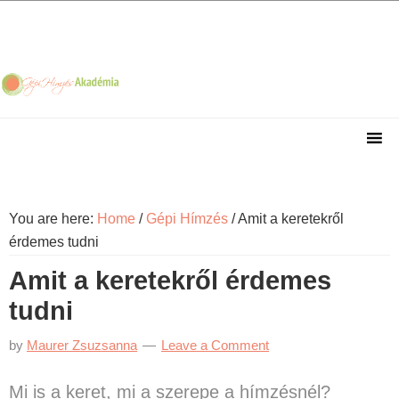
Skip
Skip
Skip
Skip
to
to
to
to
primary
main
primary
footer
navigation
content
sidebar
You are here:
Home
/
Gépi Hímzés
/
Amit a keretekről
érdemes tudni
Amit a keretekről érdemes
tudni
by
Maurer Zsuzsanna
Leave a Comment
Mi is a keret, mi a szerepe a hímzésnél?