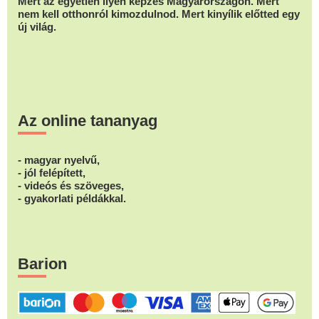
Mert az egyetlen ilyen képzés Magyarországon. Mert
nem kell otthonról kimozdulnod. Mert kinyílik előtted egy
új világ.
Az online tananyag
- magyar nyelvű,
- jól felépített,
- videós és szöveges,
- gyakorlati példákkal.
Barion