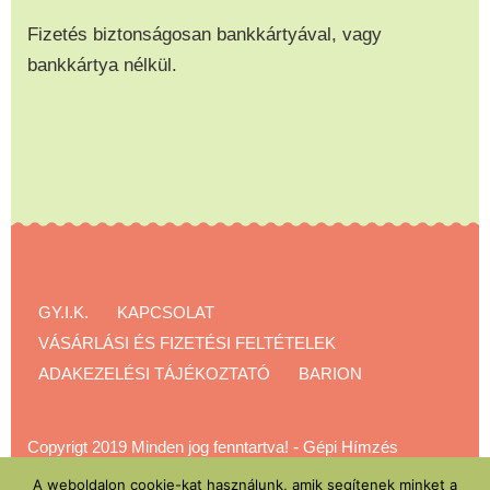
Fizetés biztonságosan bankkártyával, vagy
bankkártya nélkül.
GY.I.K.
KAPCSOLAT
VÁSÁRLÁSI ÉS FIZETÉSI FELTÉTELEK
ADAKEZELÉSI TÁJÉKOZTATÓ
BARION
Copyrigt 2019 Minden jog fenntartva!
-
Gépi Hímzés
Akadémia
A weboldalon cookie-kat használunk, amik segítenek minket a