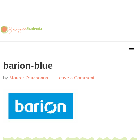
Skip
Skip
Skip
Skip
to
to
to
to
primary
main
primary
footer
navigation
content
sidebar
barion-blue
by
Maurer Zsuzsanna
Leave a Comment