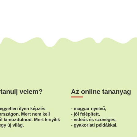
 tanulj velem?
Az online tananyag
egyetlen ilyen képzés
- magyar nyelvű,
rszágon. Mert nem kell
- jól felépített,
l kimozdulnod. Mert kinyílik
- videós és szöveges,
egy új világ.
- gyakorlati példákkal.