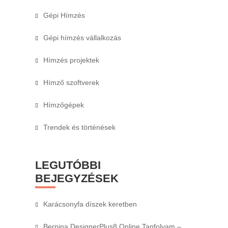
Gépi Hímzés
Gépi hímzés vállalkozás
Hímzés projektek
Hímző szoftverek
Hímzőgépek
Trendek és történések
LEGUTÓBBI
BEJEGYZÉSEK
Karácsonyfa díszek keretben
Bernina DesignerPlus8 Online Tanfolyam –