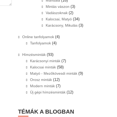
(16)
Mandala
(3)
Mintás vászon
(2)
Vadászoknak
(34)
Kalocsai, Matyó
(3)
Karácsony, Mikulás
(4)
Online tanfolyamok
(4)
Tanfolyamok
(93)
Hímzésminták
(7)
Karácsonyi minták
(58)
Kalocsai minták
(9)
Matyó - Mezőkövesdi minták
(12)
Orosz minták
(7)
Modern minták
(12)
Új gépi hímzésminták
TÉMÁK A BLOGBAN