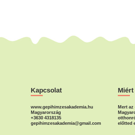
Footer
Kapcsolat
Miért
www.gepihimzesakademia.hu
Mert az 
Magyarország
Magyaro
+3630 4318135
otthonró
gepihimzesakademia@gmail.com
előtted 