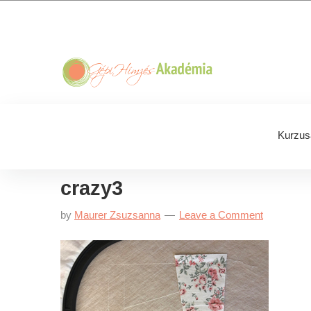
Skip
Skip
Skip
Skip
to
to
to
to
primary
main
primary
footer
navigation
content
sidebar
Kurzus
crazy3
by
Maurer Zsuzsanna
Leave a Comment