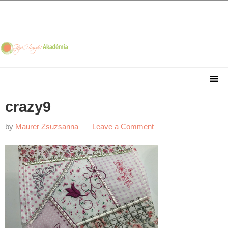
Skip
Skip
Skip
Skip
to
to
to
to
primary
main
primary
footer
navigation
content
sidebar
crazy9
by
Maurer Zsuzsanna
Leave a Comment