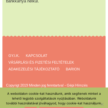
bankkártya nélkül.
GY.I.K.
KAPCSOLAT
VÁSÁRLÁSI ÉS FIZETÉSI FELTÉTELEK
ADAKEZELÉSI TÁJÉKOZTATÓ
BARION
Copyrigt 2019 Minden jog fenntartva!
-
Gépi Hímzés
Akadémia
A weboldalon cookie-kat használunk, amik segítenek minket a
lehető legjobb szolgáltatások nyújtásában. Weboldalunk
további használatával jóváhagyod, hogy cookie-kat használjunk.