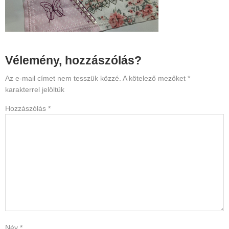
Reader
Vélemény, hozzászólás?
Interactions
Az e-mail címet nem tesszük közzé.
A kötelező mezőket
*
karakterrel jelöltük
Hozzászólás
*
Név
*