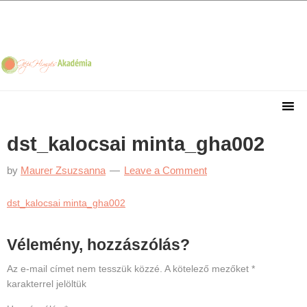
Skip
Skip
Skip
Skip
to
to
to
to
primary
main
primary
footer
navigation
content
sidebar
dst_kalocsai minta_gha002
by
Maurer Zsuzsanna
Leave a Comment
dst_kalocsai minta_gha002
Reader
Vélemény, hozzászólás?
Interactions
Az e-mail címet nem tesszük közzé.
A kötelező mezőket
*
karakterrel jelöltük