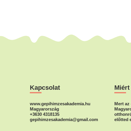
Footer
Kapcsolat
Miért
www.gepihimzesakademia.hu
Mert az 
Magyarország
Magyaro
+3630 4318135
otthonró
gepihimzesakademia@gmail.com
előtted 