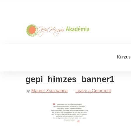
Skip
Skip
Skip
Skip
to
to
to
to
primary
main
primary
footer
navigation
content
sidebar
Kurzus
gepi_himzes_banner1
by
Maurer Zsuzsanna
Leave a Comment