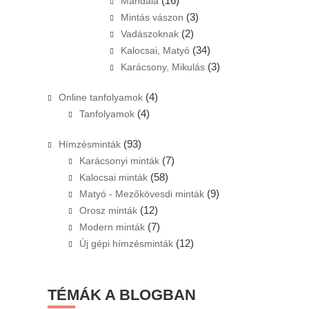
(16)
Mandala
(3)
Mintás vászon
(2)
Vadászoknak
(34)
Kalocsai, Matyó
(3)
Karácsony, Mikulás
(4)
Online tanfolyamok
(4)
Tanfolyamok
(93)
Hímzésminták
(7)
Karácsonyi minták
(58)
Kalocsai minták
(9)
Matyó - Mezőkövesdi minták
(12)
Orosz minták
(7)
Modern minták
(12)
Új gépi hímzésminták
TÉMÁK A BLOGBAN