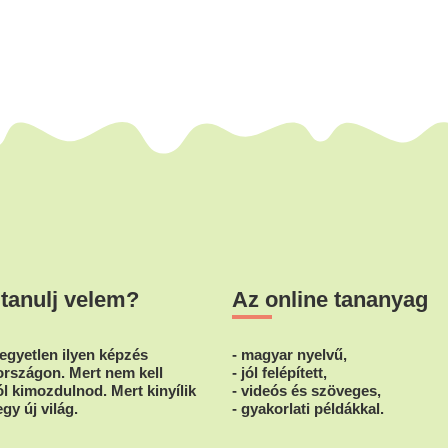
 tanulj velem?
Az online tananyag
egyetlen ilyen képzés
- magyar nyelvű,
rszágon. Mert nem kell
- jól felépített,
l kimozdulnod. Mert kinyílik
- videós és szöveges,
egy új világ.
- gyakorlati példákkal.