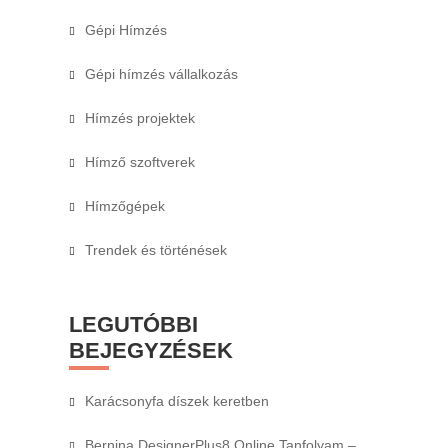
Gépi Hímzés
Gépi hímzés vállalkozás
Hímzés projektek
Hímző szoftverek
Hímzőgépek
Trendek és történések
LEGUTÓBBI
BEJEGYZÉSEK
Karácsonyfa díszek keretben
Bernina DesignerPlus8 Online Tanfolyam –