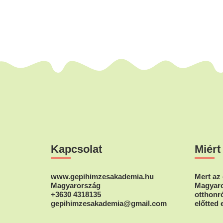
Footer
Kapcsolat
Miért
www.gepihimzesakademia.hu
Mert az 
Magyarország
Magyaro
+3630 4318135
otthonró
gepihimzesakademia@gmail.com
előtted 