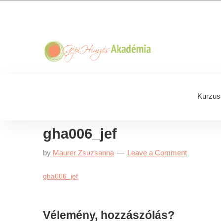
Skip
Skip
Skip
Skip
to
to
to
to
primary
main
primary
footer
navigation
content
sidebar
Kurzus
gha006_jef
by
Maurer Zsuzsanna
Leave a Comment
gha006_jef
Reader
Vélemény, hozzászólás?