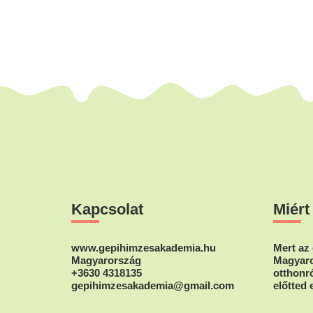
Footer
Kapcsolat
Miért
www.gepihimzesakademia.hu
Mert az 
Magyarország
Magyaro
+3630 4318135
otthonró
gepihimzesakademia@gmail.com
előtted 