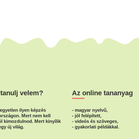
 tanulj velem?
Az online tananyag
egyetlen ilyen képzés
- magyar nyelvű,
rszágon. Mert nem kell
- jól felépített,
l kimozdulnod. Mert kinyílik
- videós és szöveges,
egy új világ.
- gyakorlati példákkal.