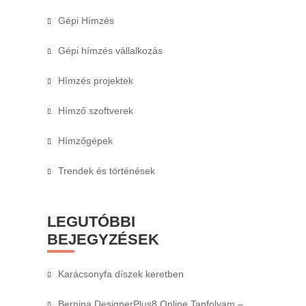
Gépi Hímzés
Gépi hímzés vállalkozás
Hímzés projektek
Hímző szoftverek
Hímzőgépek
Trendek és történések
LEGUTÓBBI
BEJEGYZÉSEK
Karácsonyfa díszek keretben
Bernina DesignerPlus8 Online Tanfolyam –