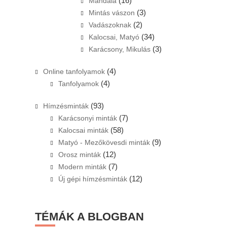
(16)
Mandala
(3)
Mintás vászon
(2)
Vadászoknak
(34)
Kalocsai, Matyó
(3)
Karácsony, Mikulás
(4)
Online tanfolyamok
(4)
Tanfolyamok
(93)
Hímzésminták
(7)
Karácsonyi minták
(58)
Kalocsai minták
(9)
Matyó - Mezőkövesdi minták
(12)
Orosz minták
(7)
Modern minták
(12)
Új gépi hímzésminták
TÉMÁK A BLOGBAN