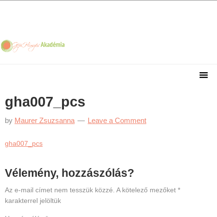
Skip
Skip
Skip
Skip
to
to
to
to
primary
main
primary
footer
navigation
content
sidebar
gha007_pcs
by
Maurer Zsuzsanna
Leave a Comment
gha007_pcs
Reader
Vélemény, hozzászólás?
Interactions
Az e-mail címet nem tesszük közzé.
A kötelező mezőket
*
karakterrel jelöltük