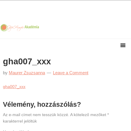
Skip
Skip
Skip
Skip
to
to
to
to
primary
main
primary
footer
navigation
content
sidebar
gha007_xxx
by
Maurer Zsuzsanna
Leave a Comment
gha007_xxx
Reader
Vélemény, hozzászólás?
Interactions
Az e-mail címet nem tesszük közzé.
A kötelező mezőket
*
karakterrel jelöltük