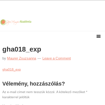
Skip
Skip
Skip
Skip
to
to
to
to
primary
main
primary
footer
navigation
content
sidebar
gha018_exp
by
Maurer Zsuzsanna
Leave a Comment
gha018_exp
Reader
Vélemény, hozzászólás?
Interactions
Az e-mail címet nem tesszük közzé.
A kötelező mezőket
*
karakterrel jelöltük