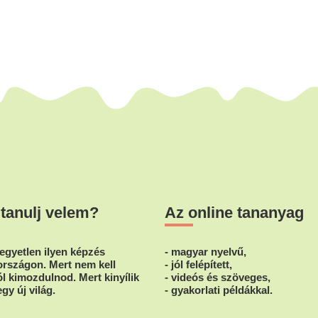
 tanulj velem?
Az online tananyag
egyetlen ilyen képzés
- magyar nyelvű,
rszágon. Mert nem kell
- jól felépített,
l kimozdulnod. Mert kinyílik
- videós és szöveges,
egy új világ.
- gyakorlati példákkal.