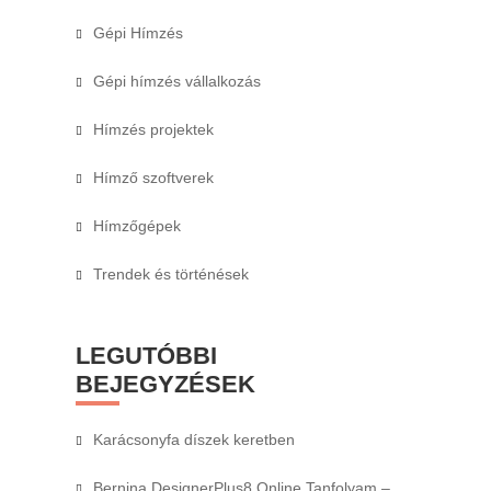
Gépi Hímzés
Gépi hímzés vállalkozás
Hímzés projektek
Hímző szoftverek
Hímzőgépek
Trendek és történések
LEGUTÓBBI
BEJEGYZÉSEK
Karácsonyfa díszek keretben
Bernina DesignerPlus8 Online Tanfolyam –