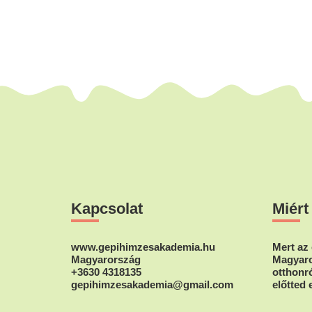
Footer
Kapcsolat
Miért
www.gepihimzesakademia.hu
Mert az 
Magyarország
Magyaro
+3630 4318135
otthonró
gepihimzesakademia@gmail.com
előtted 