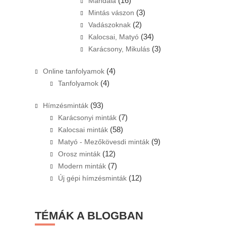
(16)
Mandala
(3)
Mintás vászon
(2)
Vadászoknak
(34)
Kalocsai, Matyó
(3)
Karácsony, Mikulás
(4)
Online tanfolyamok
(4)
Tanfolyamok
(93)
Hímzésminták
(7)
Karácsonyi minták
(58)
Kalocsai minták
(9)
Matyó - Mezőkövesdi minták
(12)
Orosz minták
(7)
Modern minták
(12)
Új gépi hímzésminták
TÉMÁK A BLOGBAN