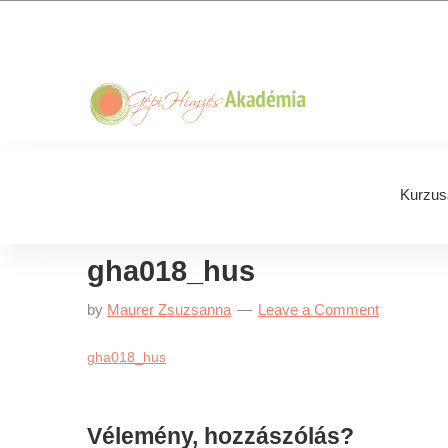
Skip
Skip
Skip
Skip
to
to
to
to
primary
main
primary
footer
navigation
content
sidebar
Kurzus
gha018_hus
by
Maurer Zsuzsanna
Leave a Comment
gha018_hus
Reader
Vélemény, hozzászólás?