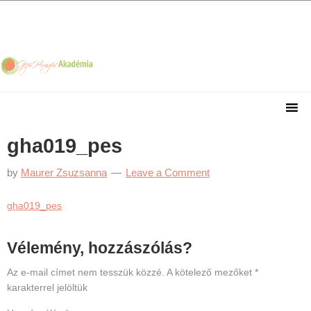
Skip
Skip
Skip
Skip
to
to
to
to
primary
main
primary
footer
navigation
content
sidebar
gha019_pes
by
Maurer Zsuzsanna
Leave a Comment
gha019_pes
Reader
Vélemény, hozzászólás?
Interactions
Az e-mail címet nem tesszük közzé.
A kötelező mezőket
*
karakterrel jelöltük