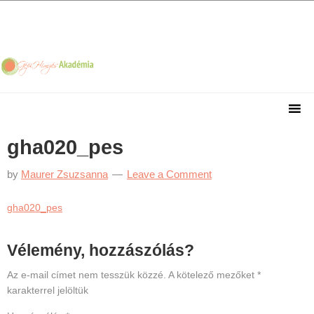
Skip
Skip
Skip
Skip
to
to
to
to
primary
main
primary
footer
navigation
content
sidebar
gha020_pes
by
Maurer Zsuzsanna
Leave a Comment
gha020_pes
Reader
Vélemény, hozzászólás?
Interactions
Az e-mail címet nem tesszük közzé.
A kötelező mezőket
*
karakterrel jelöltük