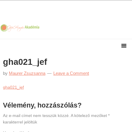
Skip
Skip
Skip
Skip
to
to
to
to
primary
main
primary
footer
navigation
content
sidebar
gha021_jef
by
Maurer Zsuzsanna
Leave a Comment
gha021_jef
Reader
Vélemény, hozzászólás?
Interactions
Az e-mail címet nem tesszük közzé.
A kötelező mezőket
*
karakterrel jelöltük