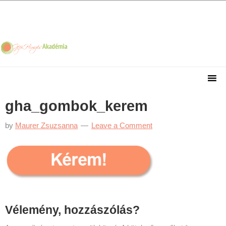
Skip
Skip
Skip
Skip
to
to
to
to
primary
main
primary
footer
navigation
content
sidebar
gha_gombok_kerem
by
Maurer Zsuzsanna
Leave a Comment
Reader
Vélemény, hozzászólás?