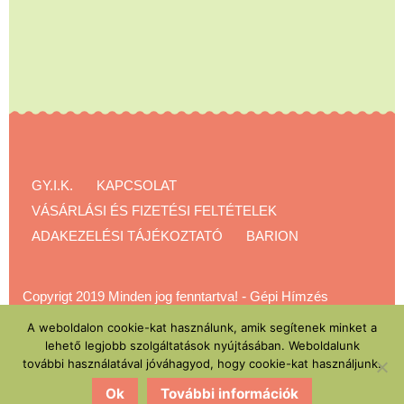
GY.I.K.
KAPCSOLAT
VÁSÁRLÁSI ÉS FIZETÉSI FELTÉTELEK
ADAKEZELÉSI TÁJÉKOZTATÓ
BARION
Copyrigt 2019 Minden jog fenntartva!
-
Gépi Hímzés
Akadémia
A weboldalon cookie-kat használunk, amik segítenek minket a
lehető legjobb szolgáltatások nyújtásában. Weboldalunk
további használatával jóváhagyod, hogy cookie-kat használjunk.
Ok
További információk