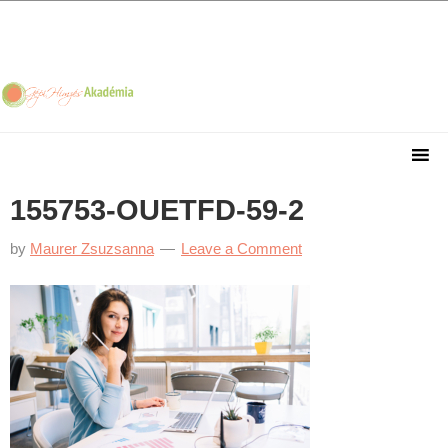
Skip
Skip
Skip
Skip
to
to
to
to
primary
main
primary
footer
navigation
content
sidebar
155753-OUETFD-59-2
by
Maurer Zsuzsanna
Leave a Comment