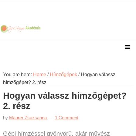
Skip
Skip
Skip
Skip
to
to
to
to
primary
main
primary
footer
navigation
content
sidebar
You are here:
Home
/
Hímzőgépek
/
Hogyan válassz
hímzőgépet? 2. rész
Hogyan válassz hímzőgépet?
2. rész
by
Maurer Zsuzsanna
1 Comment
Gépi hímzéssel gyönyörű, akár művész