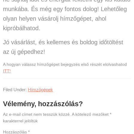
munkába. És még egy fontos dolog! Lehetőleg
olyan helyen vásárolj hímzőgépet, ahol
kipróbálhatod.
Jó vásárlást, és kellemes és boldog időtöltést
az új gépedhez!
A hogyan válassz hímzőgépet bejegyzés első részét elolvashatod
ITT!
Filed Under:
Hímzőgépek
Reader
Vélemény, hozzászólás?
Interactions
Az e-mail címet nem tesszük közzé.
A kötelező mezőket
*
karakterrel jelöltük
Hozzászólás
*