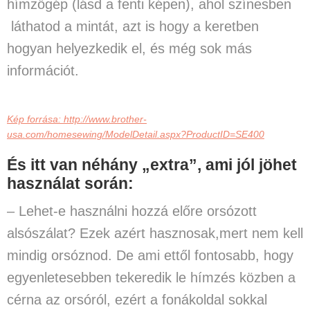
hímzőgép (lásd a fenti képen), ahol színesben
láthatod a mintát, azt is hogy a keretben
hogyan helyezkedik el, és még sok más
információt.
Kép forrása: http://www.brother-
usa.com/homesewing/ModelDetail.aspx?ProductID=SE400
És itt van néhány „extra”, ami jól jöhet
használat során:
– Lehet-e
használni hozzá előre orsózott
alsószálat
? Ezek azért hasznosak,mert nem kell
mindig orsóznod. De ami ettől fontosabb, hogy
egyenletesebben tekeredik le hímzés közben a
cérna az orsóról, ezért a fonákoldal sokkal