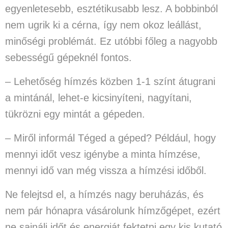
egyenletesebb, esztétikusabb lesz. A bobbinból
nem ugrik ki a cérna, így nem okoz leállást,
minőségi problémát. Ez utóbbi főleg a nagyobb
sebességű gépeknél fontos.
– Lehetőség hímzés közben 1-1 színt átugrani
a mintánál,
lehet-e kicsinyíteni, nagyítani,
tükrözni egy mintát a gépeden.
–
Miről informál Téged a géped?
Például, hogy
mennyi időt vesz igénybe a minta hímzése,
mennyi idő van még vissza a hímzési időből.
Ne felejtsd el, a hímzés nagy beruházás, és
nem pár hónapra vásárolunk hímzőgépet, ezért
ne sajnálj időt és energiát fektetni egy kis kutató