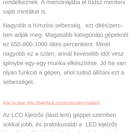
rendelkeznek. A memóriájába el tudsz menteni
saját mintákat is.
Nagyobb a hímzési sebesség
, ezt öltés/perc-
ben adják meg. Magasabb kategóriájú gépeknél
ez 650-800-1000 öltés percenként. Minél
nagyobb ez a szám, annál kevesebb időt vesz
igénybe egy-egy munka elkészítése. Jó ha van
olyan funkció a gépen, ahol tudod állítani ezt a
sebességet.
Kép forrása: http://babylock.com/embroidery/valiant/
Az LCD kijelzős (lásd lent) géppel szemben
sokkal jobb, és praktikusabb a
LED kijelzős