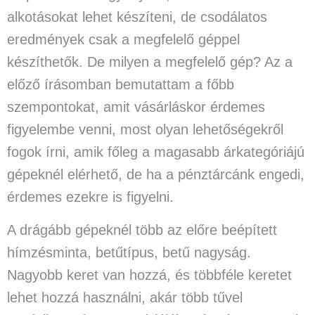
alkotásokat lehet készíteni, de csodálatos
eredmények csak a megfelelő géppel
készíthetők. De milyen a megfelelő gép? Az a
előző írásomban bemutattam a főbb
szempontokat, amit vásárláskor érdemes
figyelembe venni, most olyan lehetőségekről
fogok írni, amik főleg a magasabb árkategóriájú
gépeknél elérhető, de ha a pénztárcánk engedi,
érdemes ezekre is figyelni.
A drágább gépeknél
több az előre beépített
hímzésminta, betűtípus, betű nagyság
.
Nagyobb keret
van hozzá, és többféle keretet
lehet hozzá használni, akár több tűvel