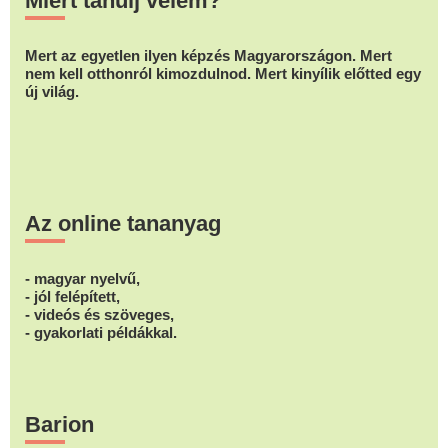
Miért tanulj velem?
Mert az egyetlen ilyen képzés Magyarországon. Mert
nem kell otthonról kimozdulnod. Mert kinyílik előtted egy
új világ.
Az online tananyag
- magyar nyelvű,
- jól felépített,
- videós és szöveges,
- gyakorlati példákkal.
Barion