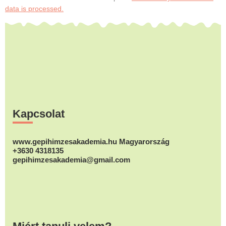
data is processed.
Footer
Kapcsolat
www.gepihimzesakademia.hu Magyarország
+3630 4318135
gepihimzesakademia@gmail.com