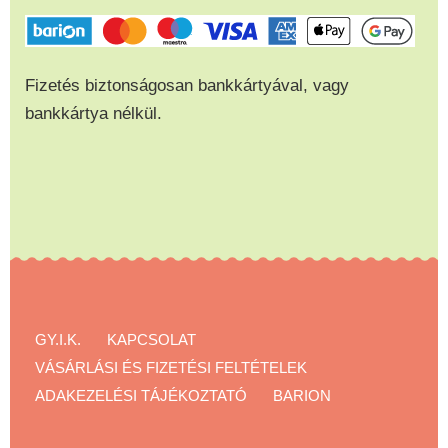
Fizetés biztonságosan bankkártyával, vagy
bankkártya nélkül.
GY.I.K.
KAPCSOLAT
VÁSÁRLÁSI ÉS FIZETÉSI FELTÉTELEK
ADAKEZELÉSI TÁJÉKOZTATÓ
BARION