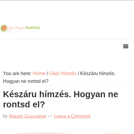
Skip
Skip
Skip
Skip
to
to
to
to
primary
main
primary
footer
navigation
content
sidebar
You are here:
Home
/
Gépi Hímzés
/
Készáru hímzés.
Hogyan ne rontsd el?
Készáru hímzés. Hogyan ne
rontsd el?
by
Maurer Zsuzsanna
Leave a Comment